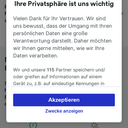
Ihre Privatsphäre ist uns wichtig
Egal, wohin die Reise geht – starten Sie mit uns.
Finden Sie hier Fahrkarten für Verbindungen von mehr
Vielen Dank für Ihr Vertrauen. Wir sind
als 170 Bahn- und Busunternehmen.
uns bewusst, dass der Umgang mit Ihren
persönlichen Daten eine große
Verantwortung darstellt. Daher möchten
wir Ihnen gerne mitteilen, wie wir Ihre
Daten verarbeiten.
Mit dem Fernbus von Bern nach Lyon
Part-Dieu
Wir und unsere
115
Partner speichern und/
oder greifen auf Informationen auf einem
Suchen Sie nach einem Rückfahrtticket? Dann bitte
Gerät zu, z.B. auf eindeutige Kennungen in
hier entlang:
Fernbusse von Lyon Part-Dieu nach
Cookies, um personenbezogene Daten zu
Bern
.
Wenn Sie lieber mit dem Zug fahren, prüfen Sie
verarbeiten. Sie können Ihre Präferenzen
Akzeptieren
die
Züge von Bern bis Lyon Part-Dieu
.
akzeptieren oder verwalten, einschließlich
Ihres Widerspruchsrechts bei berechtigtem
Zwecke anzeigen
Interesse. Klicken Sie dazu bitte unten oder
besuchen Sie jederzeit die Seite der