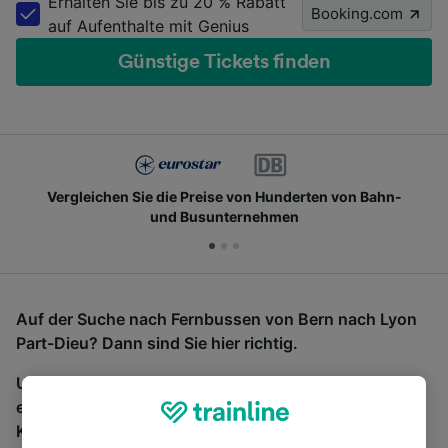
Erhalten Sie bis zu 20 % Rabatt
Booking.com
auf Aufenthalte mit Genius
Günstige Tickets finden
Vergleichen Sie die Preise von Hunderten von Bahn-
und Busunternehmen
Auf der Suche nach Fernbussen von Bern nach Lyon
Part-Dieu? Dann sind Sie hier richtig.
Um Bustickets zu finden, starten Sie einfach oben
eine Suche und wir vergleichen Fahrtzeiten und
Kosten für Bahn- und Busreisen miteinander.