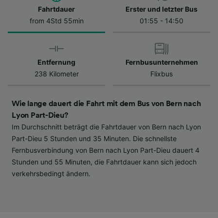
Datenschutzrichtlinie. Diese Präferenzen
Fahrtdauer
Erster und letzter Bus
werden unseren Partnern signalisiert und
from 4Std 55min
01:55 - 14:50
haben keinen Einfluss auf Surfdaten. Ihre
Daten werden nicht für Tracking-Zwecke
verwendet, wenn Sie uns gebeten haben, Ihr
Entfernung
Fernbusunternehmen
Surfverhalten nicht zu verfolgen.
238 Kilometer
Flixbus
Wir und unsere Partner verarbeiten Daten, um
Folgendes bereitzustellen:
Wie lange dauert die Fahrt mit dem Bus von Bern nach
Verwendung genauer Standortdaten.
Endgeräteeigenschaften zur Identifikation
Lyon Part-Dieu?
aktiv abfragen. Speichern von oder Zugriff auf
Im Durchschnitt beträgt die Fahrtdauer von Bern nach Lyon
Informationen auf einem Endgerät.
Part-Dieu 5 Stunden und 35 Minuten. Die schnellste
Personalisierte Werbung und Inhalte, Messung
Fernbusverbindung von Bern nach Lyon Part-Dieu dauert 4
von Werbeleistung und der Performance von
Stunden und 55 Minuten, die Fahrtdauer kann sich jedoch
Inhalten, Zielgruppenforschung sowie
verkehrsbedingt ändern.
Entwicklung und Verbesserung von
Angeboten.
Liste der Partner (Lieferanten)