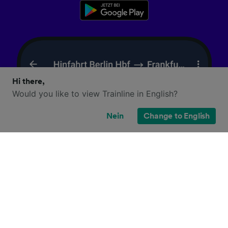
Hi there,
Would you like to view Trainline in English?
Nein
Change to English