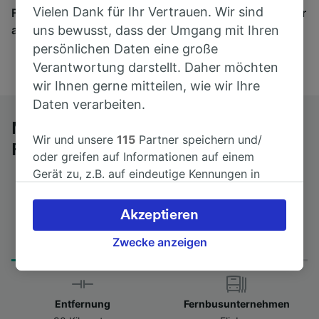
Vielen Dank für Ihr Vertrauen. Wir sind
Finden Sie hier Fahrkarten für Verbindungen von mehr
als 170 Bahn- und Busunternehmen.
uns bewusst, dass der Umgang mit Ihren
persönlichen Daten eine große
Verantwortung darstellt. Daher möchten
wir Ihnen gerne mitteilen, wie wir Ihre
Daten verarbeiten.
Mit dem Fernbus von Bergen auf
Wir und unsere
115
Partner speichern und/
Rügen nach Rostock
oder greifen auf Informationen auf einem
Gerät zu, z.B. auf eindeutige Kennungen in
Cookies, um personenbezogene Daten zu
verarbeiten. Sie können Ihre Präferenzen
Akzeptieren
akzeptieren oder verwalten, einschließlich
Fahrtdauer
Erster und letzter Bus
Ihres Widerspruchsrechts bei berechtigtem
Zwecke anzeigen
from 2Std 0min
16:25 - 16:25
Interesse. Klicken Sie dazu bitte unten oder
besuchen Sie jederzeit die Seite der
Datenschutzrichtlinie. Diese Präferenzen
Entfernung
Fernbusunternehmen
werden unseren Partnern signalisiert und