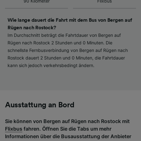
90 Kilometer
Flixbus
haben keinen Einfluss auf Surfdaten. Ihre
Daten werden nicht für Tracking-Zwecke
verwendet, wenn Sie uns gebeten haben, Ihr
Wie lange dauert die Fahrt mit dem Bus von Bergen auf
Surfverhalten nicht zu verfolgen.
Rügen nach Rostock?
Im Durchschnitt beträgt die Fahrtdauer von Bergen auf
Wir und unsere Partner verarbeiten Daten, um
Rügen nach Rostock 2 Stunden und 0 Minuten. Die
Folgendes bereitzustellen:
schnellste Fernbusverbindung von Bergen auf Rügen nach
Verwendung genauer Standortdaten.
Rostock dauert 2 Stunden und 0 Minuten, die Fahrtdauer
Endgeräteeigenschaften zur Identifikation
kann sich jedoch verkehrsbedingt ändern.
aktiv abfragen. Speichern von oder Zugriff auf
Informationen auf einem Endgerät.
Personalisierte Werbung und Inhalte, Messung
von Werbeleistung und der Performance von
Inhalten, Zielgruppenforschung sowie
Entwicklung und Verbesserung von
Angeboten.
Ausstattung an Bord
Liste der Partner (Lieferanten)
Sie können von Bergen auf Rügen nach Rostock mit
Flixbus
fahren. Öffnen Sie die Tabs um mehr
Informationen über die Busausstattung der Anbieter