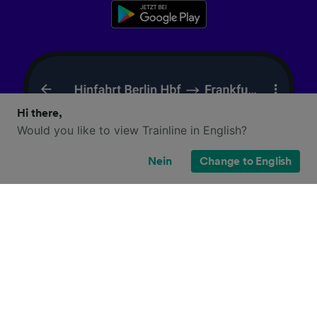
Hi there,
Would you like to view Trainline in English?
Nein
Change to English