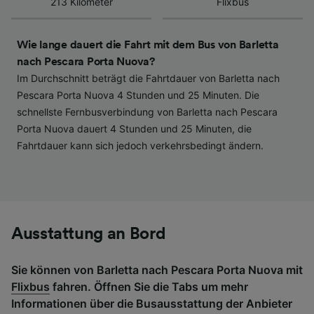
213 Kilometer
Flixbus
haben keinen Einfluss auf Surfdaten. Ihre
Daten werden nicht für Tracking-Zwecke
verwendet, wenn Sie uns gebeten haben, Ihr
Wie lange dauert die Fahrt mit dem Bus von Barletta
Surfverhalten nicht zu verfolgen.
nach Pescara Porta Nuova?
Im Durchschnitt beträgt die Fahrtdauer von Barletta nach
Wir und unsere Partner verarbeiten Daten, um
Pescara Porta Nuova 4 Stunden und 25 Minuten. Die
Folgendes bereitzustellen:
schnellste Fernbusverbindung von Barletta nach Pescara
Verwendung genauer Standortdaten.
Porta Nuova dauert 4 Stunden und 25 Minuten, die
Endgeräteeigenschaften zur Identifikation
Fahrtdauer kann sich jedoch verkehrsbedingt ändern.
aktiv abfragen. Speichern von oder Zugriff auf
Informationen auf einem Endgerät.
Personalisierte Werbung und Inhalte, Messung
von Werbeleistung und der Performance von
Inhalten, Zielgruppenforschung sowie
Entwicklung und Verbesserung von
Angeboten.
Ausstattung an Bord
Liste der Partner (Lieferanten)
Sie können von Barletta nach Pescara Porta Nuova mit
Flixbus
fahren. Öffnen Sie die Tabs um mehr
Informationen über die Busausstattung der Anbieter