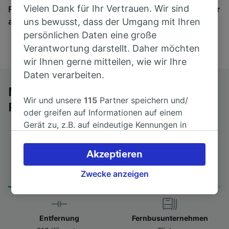
Vielen Dank für Ihr Vertrauen. Wir sind
Finden Sie hier Fahrkarten für Verbindungen von mehr
als 170 Bahn- und Busunternehmen.
uns bewusst, dass der Umgang mit Ihren
persönlichen Daten eine große
Verantwortung darstellt. Daher möchten
wir Ihnen gerne mitteilen, wie wir Ihre
Daten verarbeiten.
Mit dem Fernbus von Barletta nach
Wir und unsere
115
Partner speichern und/
Pescara Porta Nuova
oder greifen auf Informationen auf einem
Gerät zu, z.B. auf eindeutige Kennungen in
Cookies, um personenbezogene Daten zu
verarbeiten. Sie können Ihre Präferenzen
Akzeptieren
akzeptieren oder verwalten, einschließlich
Fahrtdauer
Erster und letzter Bus
Ihres Widerspruchsrechts bei berechtigtem
Zwecke anzeigen
from 4Std 25min
07:55 - 07:55
Interesse. Klicken Sie dazu bitte unten oder
besuchen Sie jederzeit die Seite der
Datenschutzrichtlinie. Diese Präferenzen
Entfernung
Fernbusunternehmen
werden unseren Partnern signalisiert und