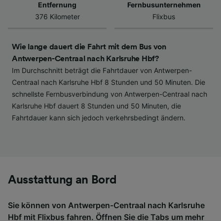
werden unseren Partnern signalisiert und
Entfernung
Fernbusunternehmen
haben keinen Einfluss auf Surfdaten. Ihre
376 Kilometer
Flixbus
Daten werden nicht für Tracking-Zwecke
verwendet, wenn Sie uns gebeten haben, Ihr
Surfverhalten nicht zu verfolgen.
Wie lange dauert die Fahrt mit dem Bus von
Antwerpen-Centraal nach Karlsruhe Hbf?
Wir und unsere Partner verarbeiten Daten, um
Im Durchschnitt beträgt die Fahrtdauer von Antwerpen-
Folgendes bereitzustellen:
Centraal nach Karlsruhe Hbf 8 Stunden und 50 Minuten. Die
Verwendung genauer Standortdaten.
schnellste Fernbusverbindung von Antwerpen-Centraal nach
Endgeräteeigenschaften zur Identifikation
Karlsruhe Hbf dauert 8 Stunden und 50 Minuten, die
aktiv abfragen. Speichern von oder Zugriff auf
Fahrtdauer kann sich jedoch verkehrsbedingt ändern.
Informationen auf einem Endgerät.
Personalisierte Werbung und Inhalte, Messung
von Werbeleistung und der Performance von
Inhalten, Zielgruppenforschung sowie
Entwicklung und Verbesserung von
Angeboten.
Ausstattung an Bord
Liste der Partner (Lieferanten)
Sie können von Antwerpen-Centraal nach Karlsruhe
Hbf mit
Flixbus
fahren. Öffnen Sie die Tabs um mehr