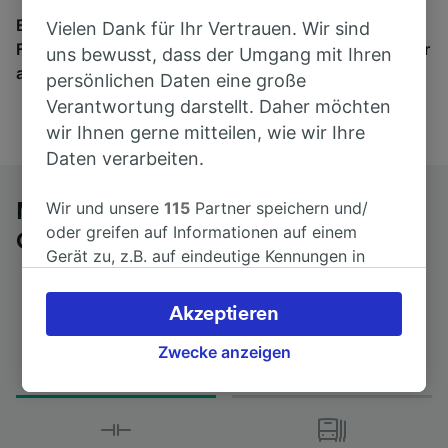
Egal, wohin die Reise geht – starten Sie mit uns.
Vielen Dank für Ihr Vertrauen. Wir sind
Finden Sie hier Fahrkarten für Verbindungen von mehr
uns bewusst, dass der Umgang mit Ihren
als 170 Bahn- und Busunternehmen.
persönlichen Daten eine große
Verantwortung darstellt. Daher möchten
wir Ihnen gerne mitteilen, wie wir Ihre
Daten verarbeiten.
Wir und unsere
115
Partner speichern und/
Mit dem Fernbus von Antwerpen-
oder greifen auf Informationen auf einem
Centraal nach Karlsruhe Hbf
Gerät zu, z.B. auf eindeutige Kennungen in
Cookies, um personenbezogene Daten zu
verarbeiten. Sie können Ihre Präferenzen
Akzeptieren
akzeptieren oder verwalten, einschließlich
Fahrtdauer
Erster und letzter Bus
Ihres Widerspruchsrechts bei berechtigtem
Zwecke anzeigen
from 8Std 50min
21:00 - 21:00
Interesse. Klicken Sie dazu bitte unten oder
besuchen Sie jederzeit die Seite der
Datenschutzrichtlinie. Diese Präferenzen