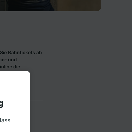
Sie Bahntickets ab
ahn- und
inline die
g
dass