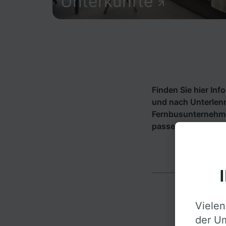
Unterkünfte
Finden Sie hier In
und nach Unterlenn
Fernbusunternehm
passende Verbindu
Vielen
der Um