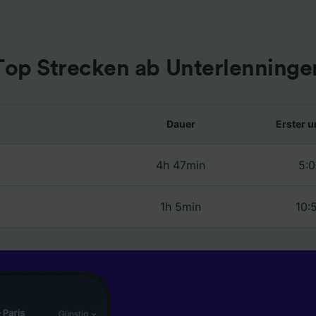
r Partner (Lieferanten)
Top Strecken ab Unterlenninge
Dauer
Erster u
4h 47min
5:0
1h 5min
10: