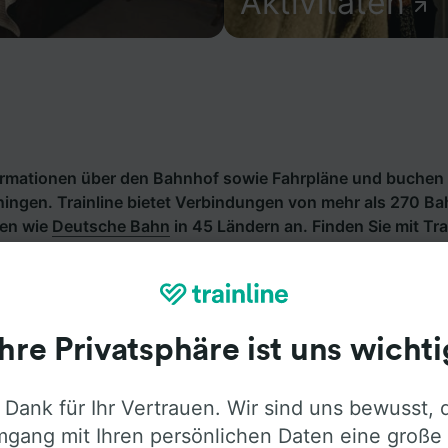
Aktivitäten
formationen über den Bahnhof sowie Fahrpläne und buchen 
ingen. Trainline bietet Verbindungen von mehr als 270 B
en wie
Deutsche Bahn
in 45 Ländern an. Finden Sie mit Tra
ng ab Unterlenningen.
Ihre Privatsphäre ist uns wichti
 Dank für Ihr Vertrauen. Wir sind uns bewusst, 
gang mit Ihren persönlichen Daten eine große