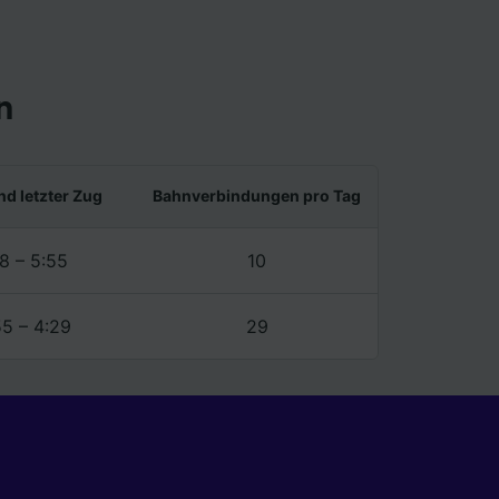
n
nd letzter Zug
Bahnverbindungen pro Tag
8 – 5:55
10
55 – 4:29
29