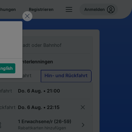
chungen
Registrieren
Anmelden
n
ch
nglish
Einfache Fahrt
Hin- und Rückfahrt
nfahrt
ckfahrt
1 Erwachsene/r (26-59)
Rabattkarten hinzufügen