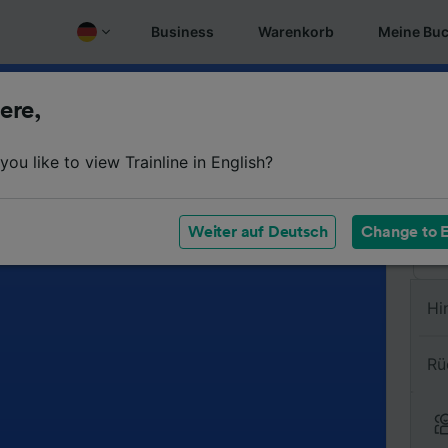
Business
Warenkorb
Meine Bu
ere,
Vo
ou like to view Trainline in English?
Na
Weiter auf Deutsch
Change to E
Hi
Rü