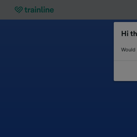
Hi th
Would y