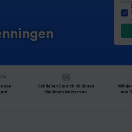
enningen
se von
Schließen Sie sich Millionen
Wählen
 und
täglichen Nutzern an
von R