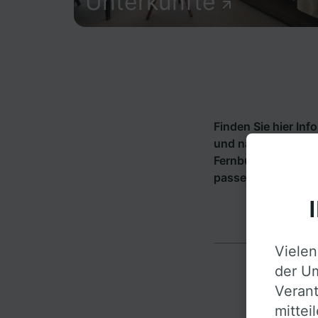
Unterkünfte
Finden Sie hier In
und nach Rotenbach
Fernbusunternehm
passende Verbindu
Vielen
der Um
Verant
mittei