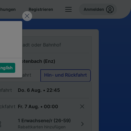
chungen
Registrieren
Anmelden
n
ch
nglish
Einfache Fahrt
Hin- und Rückfahrt
nfahrt
ckfahrt
1 Erwachsene/r (26-59)
Rabattkarten hinzufügen