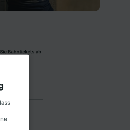
Sie Bahntickets ab
Bahn- und
inline die
g
dass
rne