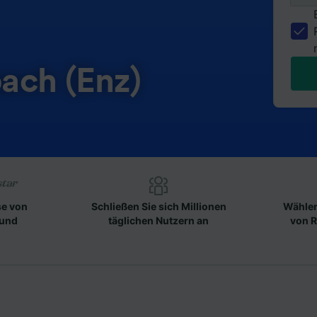
ach (Enz)
se von
Schließen Sie sich Millionen
Wählen
 und
täglichen Nutzern an
von R