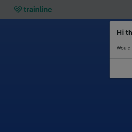
Hi th
Would y