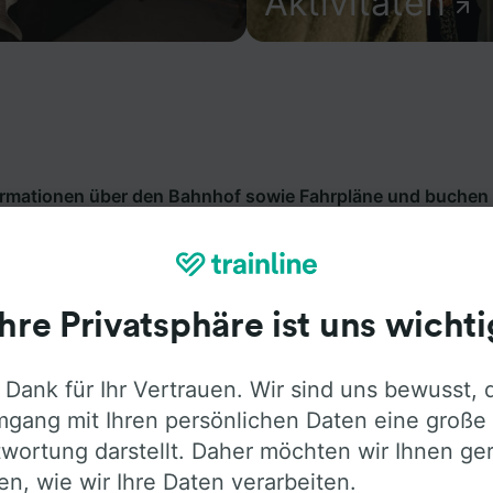
Aktivitäten
formationen über den Bahnhof sowie Fahrpläne und buchen 
 (Enz). Trainline bietet Verbindungen von mehr als 270 
en wie
Deutsche Bahn
in 45 Ländern an. Finden Sie mit Tra
ng ab Rotenbach (Enz).
Ihre Privatsphäre ist uns wichti
 Dank für Ihr Vertrauen. Wir sind uns bewusst, 
gang mit Ihren persönlichen Daten eine große
wortung darstellt. Daher möchten wir Ihnen ge
len, wie wir Ihre Daten verarbeiten.