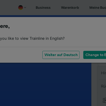
Business
Warenkorb
Meine Bu
ere,
Vo
ou like to view Trainline in English?
Na
Weiter auf Deutsch
Change to E
Hi
Rü