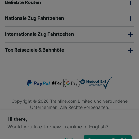
Beliebte Routen
Nationale Zug Fahrtzeiten
Internationale Zug Fahrtzeiten
Top Reiseziele & Bahnhöfe
Copyright © 2026 Trainline.com Limited und verbundene
Unternehmen. Alle Rechte vorbehalten.
Trainline.com Limited ist in England und Wales registriert.
Hi there,
Firmennummer 3846791. Registrierte Adresse: 1 Stonecutter
St, London EC4A 4AH, United Kingdom. USt-IdNr.: 791 7261
Would you like to view Trainline in English?
06.