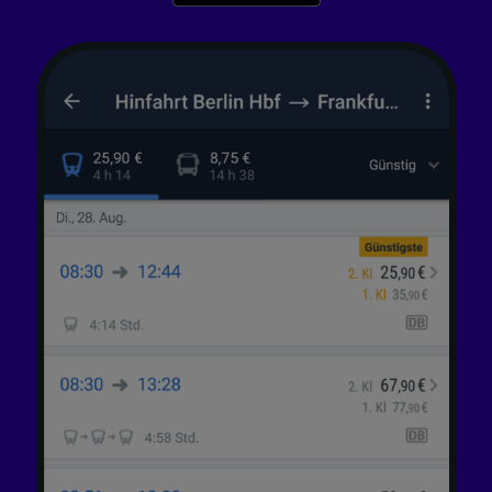
Wir und unsere Partner verarbeiten Daten, um
Folgendes bereitzustellen:
Verwendung genauer Standortdaten.
Endgeräteeigenschaften zur Identifikation
aktiv abfragen. Speichern von oder Zugriff auf
Informationen auf einem Endgerät.
Personalisierte Werbung und Inhalte, Messung
von Werbeleistung und der Performance von
Inhalten, Zielgruppenforschung sowie
Entwicklung und Verbesserung von
Angeboten.
Liste der Partner (Lieferanten)