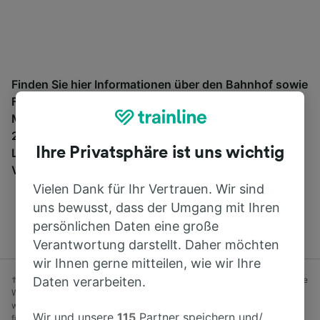
Finden Sie hier Informationen über den Bahnhof sowie
Fahrpläne und buchen Sie Bahntickets ab und nach
Mayenne. Trainline bietet Verbindungen von mehr als
270 Bahn- und Fernbusunternehmen wie
SNCF
in 45
Ihre Privatsphäre ist uns wichtig
Ländern an. Finden Sie mit Trainline die passende
Verbindung ab Mayenne.
Vielen Dank für Ihr Vertrauen. Wir sind
uns bewusst, dass der Umgang mit Ihren
persönlichen Daten eine große
Verantwortung darstellt. Daher möchten
wir Ihnen gerne mitteilen, wie wir Ihre
Daten verarbeiten.
† Durchschnittliche Ersparnis bei Advance-Tarifen, die mindestens eine
Woche vor Abfahrt gebucht wurden, im Vergleich zu Anytime-Tarifen,
wenn Sie am Reisetag buchen. Nur solange der Vorrat reicht. Gilt nicht
Wir und unsere
115
Partner speichern und/
für Bustickets.