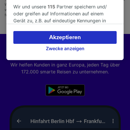
Woche vor Abfahrt gebucht wurden, im Vergleich zu Anytime-Tarifen,
Wir und unsere
115
Partner speichern und/
wenn Sie am Reisetag buchen. Nur solange der Vorrat reicht. Gilt nicht
oder greifen auf Informationen auf einem
für Bustickets.
Gerät zu, z.B. auf eindeutige Kennungen in
Cookies, um personenbezogene Daten zu
verarbeiten. Sie können Ihre Präferenzen
Akzeptieren
akzeptieren oder verwalten, einschließlich
Ihres Widerspruchsrechts bei berechtigtem
Zwecke anzeigen
Besser reisen mit Trainline
Interesse. Klicken Sie dazu bitte unten oder
besuchen Sie jederzeit die Seite der
Wir helfen Kunden in ganz Europa, jeden Tag über
Datenschutzrichtlinie. Diese Präferenzen
172.000 smarte Reisen zu unternehmen.
werden unseren Partnern signalisiert und
haben keinen Einfluss auf Surfdaten. Ihre
Daten werden nicht für Tracking-Zwecke
verwendet, wenn Sie uns gebeten haben, Ihr
Surfverhalten nicht zu verfolgen.
Wir und unsere Partner verarbeiten Daten, um
Folgendes bereitzustellen:
Verwendung genauer Standortdaten.