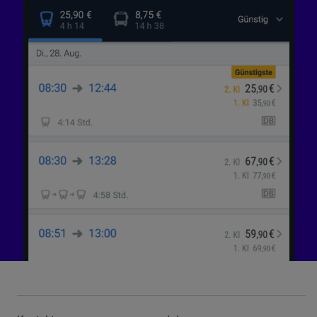
Endgeräteeigenschaften zur Identifikation
aktiv abfragen. Speichern von oder Zugriff auf
Informationen auf einem Endgerät.
Personalisierte Werbung und Inhalte, Messung
von Werbeleistung und der Performance von
Inhalten, Zielgruppenforschung sowie
Entwicklung und Verbesserung von
Angeboten.
Liste der Partner (Lieferanten)