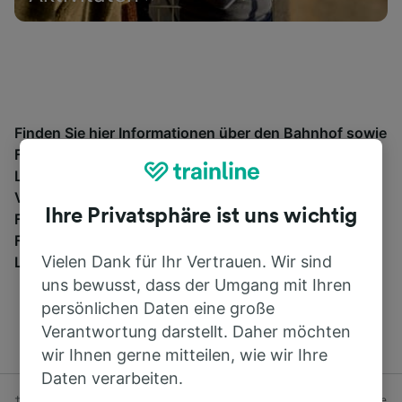
Finden Sie hier Informationen über den Bahnhof sowie
Fahrpläne und buchen Sie Bahntickets ab und nach
Les Forges-de-Clairvaux. Trainline bietet
Verbindungen von mehr als 270 Bahn- und
Ihre Privatsphäre ist uns wichtig
Fernbusunternehmen wie
SNCF
in 45 Ländern an.
Finden Sie mit Trainline die passende Verbindung ab
Vielen Dank für Ihr Vertrauen. Wir sind
Les Forges-de-Clairvaux.
uns bewusst, dass der Umgang mit Ihren
persönlichen Daten eine große
Verantwortung darstellt. Daher möchten
wir Ihnen gerne mitteilen, wie wir Ihre
Daten verarbeiten.
† Durchschnittliche Ersparnis bei Advance-Tarifen, die mindestens eine