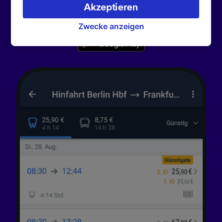
verarbeiten. Sie können Ihre Präferenzen
Akzeptieren
172.000 smarte Reisen zu unternehmen.
akzeptieren oder verwalten, einschließlich
Ihres Widerspruchsrechts bei berechtigtem
Zwecke anzeigen
Interesse. Klicken Sie dazu bitte unten oder
besuchen Sie jederzeit die Seite der
Datenschutzrichtlinie. Diese Präferenzen
werden unseren Partnern signalisiert und
haben keinen Einfluss auf Surfdaten. Ihre
Daten werden nicht für Tracking-Zwecke
verwendet, wenn Sie uns gebeten haben, Ihr
Surfverhalten nicht zu verfolgen.
Wir und unsere Partner verarbeiten Daten, um
Folgendes bereitzustellen:
Verwendung genauer Standortdaten.
Endgeräteeigenschaften zur Identifikation
aktiv abfragen. Speichern von oder Zugriff auf
Informationen auf einem Endgerät.
Personalisierte Werbung und Inhalte, Messung
von Werbeleistung und der Performance von