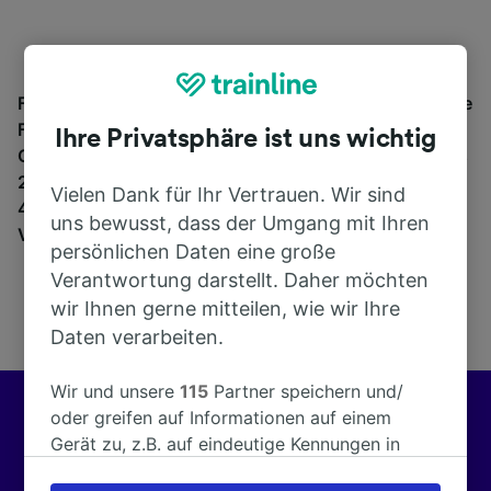
Finden Sie hier Informationen über den Bahnhof sowie
Fahrpläne und buchen Sie Bahntickets ab und nach
Ihre Privatsphäre ist uns wichtig
Guazzolo. Trainline bietet Verbindungen von mehr als
270 Bahn- und Fernbusunternehmen wie
Trenitalia
in
Vielen Dank für Ihr Vertrauen. Wir sind
45 Ländern an. Finden Sie mit Trainline die passende
uns bewusst, dass der Umgang mit Ihren
Verbindung ab Guazzolo.
persönlichen Daten eine große
Verantwortung darstellt. Daher möchten
wir Ihnen gerne mitteilen, wie wir Ihre
Daten verarbeiten.
Wir und unsere
115
Partner speichern und/
oder greifen auf Informationen auf einem
Besser reisen mit Trainline
Gerät zu, z.B. auf eindeutige Kennungen in
Cookies, um personenbezogene Daten zu
Wir helfen Kunden in ganz Europa, jeden Tag über