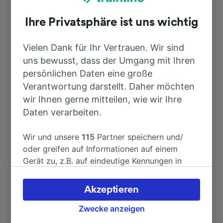
Ihre Privatsphäre ist uns wichtig
Top Strecken ab Flère-la-Rivière
Vielen Dank für Ihr Vertrauen. Wir sind
uns bewusst, dass der Umgang mit Ihren
Dauer
persönlichen Daten eine große
Verantwortung darstellt. Daher möchten
Nach Paris
2h 58min
wir Ihnen gerne mitteilen, wie wir Ihre
Daten verarbeiten.
Nach Tours
1h 27min
Wir und unsere
115
Partner speichern und/
oder greifen auf Informationen auf einem
Nach Aix-les-Bains—Le Revard
8h 0min
Gerät zu, z.B. auf eindeutige Kennungen in
Cookies, um personenbezogene Daten zu
Nach Versailles-Chantiers
3h 50min
verarbeiten. Sie können Ihre Präferenzen
Akzeptieren
akzeptieren oder verwalten, einschließlich
Ihres Widerspruchsrechts bei berechtigtem
Zwecke anzeigen
Nach Clion-sur-Indre
14min
Interesse. Klicken Sie dazu bitte unten oder