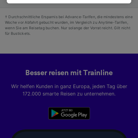
besuchen Sie jederzeit die Seite der
Datenschutzrichtlinie. Diese Präferenzen
† Durchschnittliche Ersparnis bei Advance-Tarifen, die mindestens eine
werden unseren Partnern signalisiert und
Woche vor Abfahrt gebucht wurden, im Vergleich zu Anytime-Tarifen,
haben keinen Einfluss auf Surfdaten. Ihre
wenn Sie am Reisetag buchen. Nur solange der Vorrat reicht. Gilt nicht
für Bustickets.
Daten werden nicht für Tracking-Zwecke
verwendet, wenn Sie uns gebeten haben, Ihr
Surfverhalten nicht zu verfolgen.
Wir und unsere Partner verarbeiten Daten, um
Folgendes bereitzustellen:
Besser reisen mit Trainline
Verwendung genauer Standortdaten.
Endgeräteeigenschaften zur Identifikation
Wir helfen Kunden in ganz Europa, jeden Tag über
aktiv abfragen. Speichern von oder Zugriff auf
172.000 smarte Reisen zu unternehmen.
Informationen auf einem Endgerät.
Personalisierte Werbung und Inhalte, Messung
von Werbeleistung und der Performance von
Inhalten, Zielgruppenforschung sowie
Entwicklung und Verbesserung von
Angeboten.
Liste der Partner (Lieferanten)