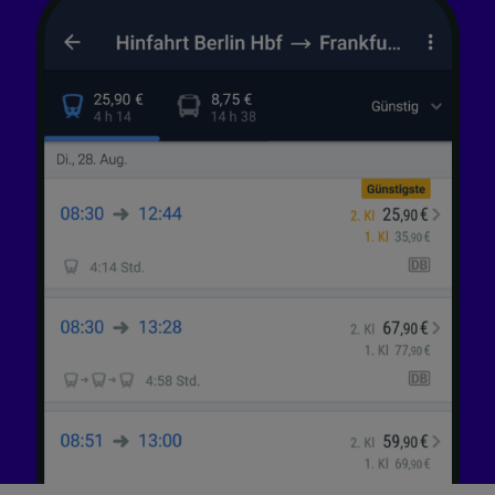
Folgendes bereitzustellen:
Verwendung genauer Standortdaten.
Endgeräteeigenschaften zur Identifikation
aktiv abfragen. Speichern von oder Zugriff auf
Informationen auf einem Endgerät.
Personalisierte Werbung und Inhalte, Messung
von Werbeleistung und der Performance von
Inhalten, Zielgruppenforschung sowie
Entwicklung und Verbesserung von
Angeboten.
Liste der Partner (Lieferanten)