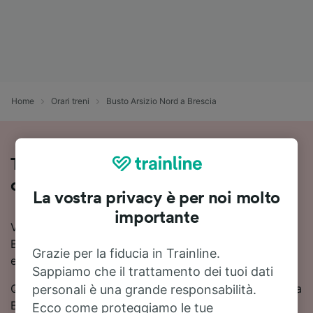
Home
Orari treni
Busto Arsizio Nord a Brescia
Treni Busto Arsizio Nord - Brescia:
orari, prezzi e durata
La vostra privacy è per noi molto
importante
Vuoi viaggiare in treno da Busto Arsizio Nord a
Brescia? Con Trainline puoi confrontare orari e prezzi
Grazie per la fiducia in Trainline.
e trovare la soluzione più conveniente.
Sappiamo che il trattamento dei tuoi dati
Quanto dura il viaggio in treno da Busto Arsizio Nord a
personali è una grande responsabilità.
Brescia? In media circa 2 ore 8 minuti. 51 treni treni al
Ecco come proteggiamo le tue