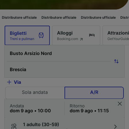
 ufficiale
Distributore ufficiale
Distributore ufficiale
Distributore uffic
Alloggi
Attrazioni
Biglietti
Booking.com
GetYourGuid
Treni e pullman
Via
Sola andata
A/R
Andata
Ritorno
1 adulto (30-59)