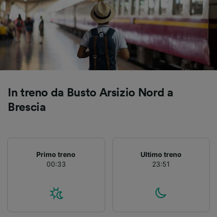
Utilizzare dati di geolocalizzazione precisi.
Scansione attiva delle caratteristiche del
dispositivo ai fini dell’identificazione.
Archiviare informazioni su dispositivo e/o
accedervi. Pubblicità e contenuti
personalizzati, misurazione delle prestazioni
dei contenuti e degli annunci, ricerche sul
pubblico, sviluppo di servizi.
In treno da Busto Arsizio Nord a
Elenco dei partner (fornitori)
Brescia
Primo treno
Ultimo treno
00:33
23:51