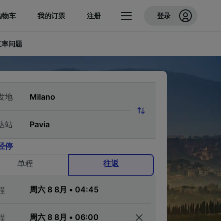
购物车
我的订票
注册
登录
汇率问题
发地
达站
经停
单程
往返
程
程