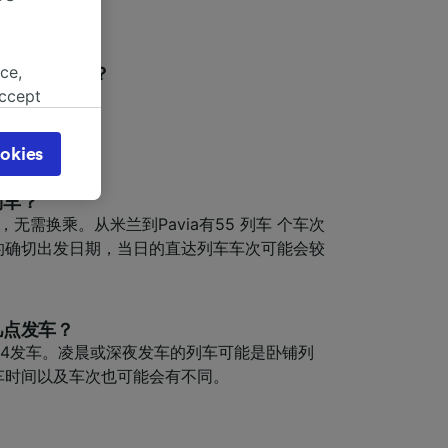
ce,
需要多长时间？
21分钟。
accept
object
cy page.
okies
browsing
 asked
列车？
，无需换乘。从米兰到Pavia有55 列车 个车次
的确切出发日期，当日的直达列车车次可能会较
for
alised
dience
几点发车？
3:54发车。凌晨或深夜发车的列车可能是卧铺列
车时间以及车次也可能会有不同。