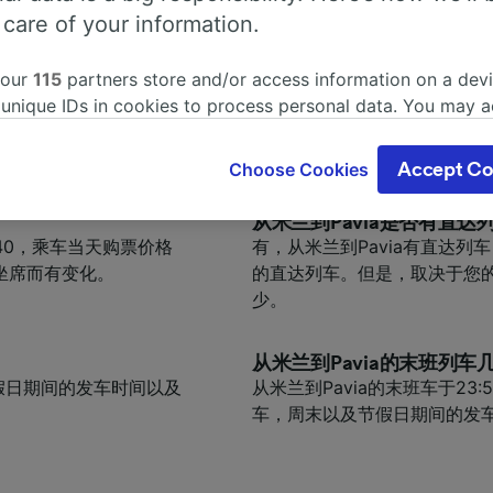
准备的更完善。
 care of your information.
 our
115
partners store and/or access information on a devi
乘火车从米兰到Pavia最快
天大约有55 列车个车
乘火车从米兰到Pavia最快需要
 unique IDs in cookies to process personal data. You may 
中的旅程计划工具来搜索
ge your choices by clicking below, including your right to 
gitimate interest is used, or at any time in the privacy poli
Choose Cookies
Accept Co
oices will be signaled to our partners and will not affect 
our data will not be used for tracking purposes if you have
从米兰到Pavia是否有直达
o track you.
.40，乘车当天购票价格
有，从米兰到Pavia有直达列车
坐席而有变化。
的直达列车。但是，取决于您
our partners process data to provide:
少。
ise geolocation data. Actively scan device characteristics 
cation. Store and/or access information on a device. Person
sing and content, advertising and content measurement, au
从米兰到Pavia的末班列车
h and services development.
及节假日期间的发车时间以及
从米兰到Pavia的末班车于2
车，周末以及节假日期间的发
Partners