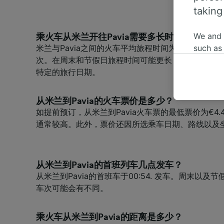
taking
We and
乘火车从米兰开往Pavia需要多长时间？
米兰与Pavia之间的火车平均旅程时间为25分钟，每
such as
次。在周末和节假日旅程时间可能更长；请利用网页
or mana
特定的旅行日期。
where le
These ch
data. Y
从米兰到Pavia的火车票价是多少？
us not t
如提前预订，从米兰到Pavia火车票的最低票价为€4
通常较高。此外，票价还因所选乘车日期、路线以及
We and 
Use prec
identifi
adverti
从米兰到Pavia的首班列车几点发车？
researc
从米兰到Pavia的首班车于00:54. 发车。周末以
车次可能会有不同。
List of 
乘火车从米兰到Pavia的距离是多少？