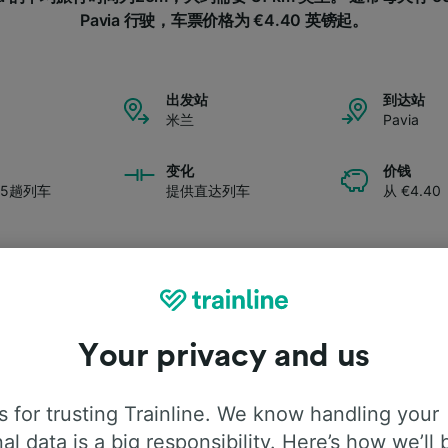
Pavia 行驶，车票价格为 €4.40 英镑起。
出发站
到达站
米兰
Pavia
变化
价钱
5趟列车
提供直达列车
从 €4.40
Your privacy and us
旅程详情
 for trusting Trainline. We know handling your
往Pavia的旅程详情吗？我们为您收集整理了一些旅客常见问题
al data is a big responsibility. Here’s how we’ll 