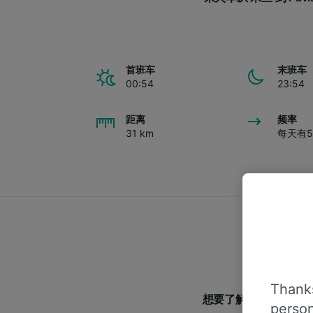
首班车
末班车
00:54
23:54
距离
频率
31 km
每天有5
Thanks
想要了解跟多从米兰前
person