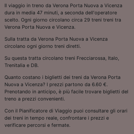
Utilizzare dati di geolocalizzazione precisi.
Il viaggio in treno da Verona Porta Nuova a Vicenza
Scansione attiva delle caratteristiche del
dura in media 47 minuti, a seconda dell'operatore
dispositivo ai fini dell’identificazione.
scelto. Ogni giorno circolano circa 29 treni treni tra
Archiviare informazioni su dispositivo e/o
Verona Porta Nuova e Vicenza.
accedervi. Pubblicità e contenuti
personalizzati, misurazione delle prestazioni
Sulla tratta da Verona Porta Nuova a Vicenza
dei contenuti e degli annunci, ricerche sul
circolano ogni giorno treni diretti.
pubblico, sviluppo di servizi.
Su questa tratta circolano treni Frecciarossa, Italo,
Elenco dei partner (fornitori)
Trenitalia e DB.
Quanto costano i biglietti dei treni da Verona Porta
Nuova a Vicenza? I prezzi partono da 6.60 €.
Prenotando in anticipo, è più facile trovare biglietti del
treno a prezzi convenienti.
Con il Pianificatore di Viaggio puoi consultare gli orari
dei treni in tempo reale, confrontare i prezzi e
verificare percorsi e fermate.