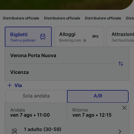
e ufficiale
Distributore ufficiale
Distributore ufficiale
Distributore uffi
Alloggi
Attrazioni
Biglietti
Booking.com
GetYourGuid
Treni e pullman
Via
Sola andata
A/R
Andata
Ritorno
1 adulto (30-59)