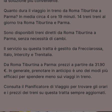
la soluzione più conveniente.
Utilizzare dati di geolocalizzazione precisi.
Scansione attiva delle caratteristiche del
Quanto dura il viaggio in treno da Roma Tiburtina a
dispositivo ai fini dell’identificazione.
Parma? In media circa 4 ore 19 minuti. 14 treni treni al
Archiviare informazioni su dispositivo e/o
giorno tra Roma Tiburtina e Parma.
accedervi. Pubblicità e contenuti
personalizzati, misurazione delle prestazioni
Sono disponibili treni diretti da Roma Tiburtina a
dei contenuti e degli annunci, ricerche sul
Parma, senza necessità di cambi.
pubblico, sviluppo di servizi.
Il servizio su questa tratta è gestito da Frecciarossa,
Elenco dei partner (fornitori)
Italo, Intercity e Trenitalia.
Da Roma Tiburtina a Parma: prezzi a partire da 31.90
€. In generale, prenotare in anticipo è uno dei modi più
efficaci per spendere meno sui viaggi in treno.
Consulta il Pianificatore di Viaggio per trovare gli orari
e i prezzi dei treni su questa tratta sempre aggiornati.