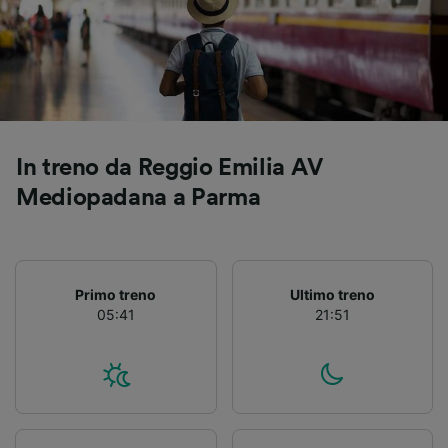
Utilizzare dati di geolocalizzazione precisi.
Scansione attiva delle caratteristiche del
dispositivo ai fini dell’identificazione.
Archiviare informazioni su dispositivo e/o
accedervi. Pubblicità e contenuti
personalizzati, misurazione delle prestazioni
dei contenuti e degli annunci, ricerche sul
pubblico, sviluppo di servizi.
In treno da Reggio Emilia AV
Elenco dei partner (fornitori)
Mediopadana a Parma
Primo treno
Ultimo treno
05:41
21:51