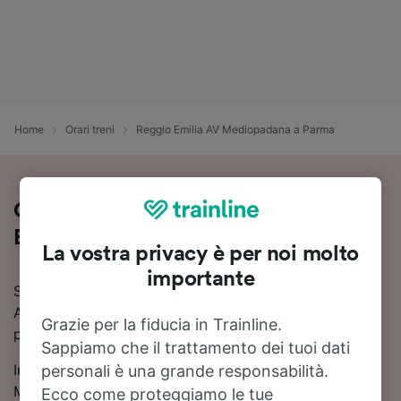
Home
Orari treni
Reggio Emilia AV Mediopadana a Parma
Come viaggiare in treno da Reggio
Emilia AV Mediopadana a Parma
La vostra privacy è per noi molto
importante
Stai pianificando un viaggio in treno da Reggio Emilia
AV Mediopadana a Parma? Consulta orari aggiornati,
Grazie per la fiducia in Trainline.
prezzi e soluzioni di viaggio in un unico posto.
Sappiamo che il trattamento dei tuoi dati
In media, per viaggiare in treno da Reggio Emilia AV
personali è una grande responsabilità.
Mediopadana a Parma ci metti circa 15 minuti. La
Ecco come proteggiamo le tue