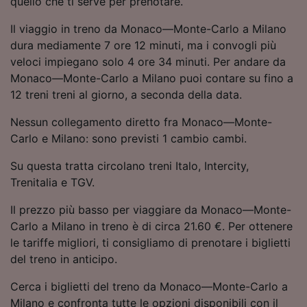
quello che ti serve per prenotare.
Utilizzare dati di geolocalizzazione precisi.
Scansione attiva delle caratteristiche del
Il viaggio in treno da Monaco—Monte-Carlo a Milano
dispositivo ai fini dell’identificazione.
dura mediamente 7 ore 12 minuti, ma i convogli più
Archiviare informazioni su dispositivo e/o
veloci impiegano solo 4 ore 34 minuti. Per andare da
accedervi. Pubblicità e contenuti
Monaco—Monte-Carlo a Milano puoi contare su fino a
personalizzati, misurazione delle prestazioni
dei contenuti e degli annunci, ricerche sul
12 treni treni al giorno, a seconda della data.
pubblico, sviluppo di servizi.
Nessun collegamento diretto fra Monaco—Monte-
Elenco dei partner (fornitori)
Carlo e Milano: sono previsti 1 cambio cambi.
Su questa tratta circolano treni Italo, Intercity,
Trenitalia e TGV.
Il prezzo più basso per viaggiare da Monaco—Monte-
Carlo a Milano in treno è di circa 21.60 €. Per ottenere
le tariffe migliori, ti consigliamo di prenotare i biglietti
del treno in anticipo.
Cerca i biglietti del treno da Monaco—Monte-Carlo a
Milano e confronta tutte le opzioni disponibili con il