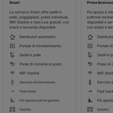
Smart
Prima​ Busines
La carrozza Smart offre sedili in
Più spazio e rel
pelle, poggiapiedi, prese individuali,
poltrone reclinab
WiFi Starlink e Italo Live gratuiti, con
disponibili e ser
snack e bevande disponibili.
con snack e be
Distributori automatici
Distributo
Portale di intrattenimento
Portale d
Sedili in pelle
Sedili in p
Prese di corrente al posto
Prese di 
WiFi Starlink
WiFi Starl
Servizio di benvenuto
Servizio 
Fast track
Fast trac
Più spazio per le gambe
Più spazi
Salotto
Salotto