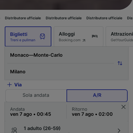
re ufficiale
Distributore ufficiale
Distributore ufficiale
Distributore uff
Alloggi
Attrazioni
Biglietti
Booking.com
GetYourGuid
Treni e pullman
Via
Sola andata
A/R
Andata
Ritorno
1 adulto (26-59)