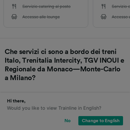
Servizio catering al posto
Servizio 
Accesso alle lounge
Accesso a
Che servizi ci sono a bordo dei treni
Italo, Trenitalia Intercity, TGV INOUI e
Regionale da Monaco—Monte-Carlo
a Milano?
Scopri di più sui servizi a bordo dei treni da Monaco—
Hi there,
Monte-Carlo a Milano.
Would you like to view Trainline in English?
Trenitalia
No
Change to English
Italo
TGV INOUI
Regionale
Intercity