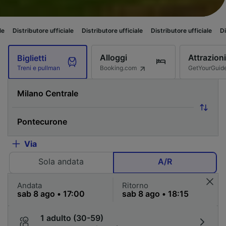
tore ufficiale
Distributore ufficiale
Distributore ufficiale
Distributore u
Alloggi
Attrazioni
Biglietti
Booking.com
GetYourGuid
Treni e pullman
Via
Sola andata
A/R
Andata
Ritorno
1 adulto (30-59)