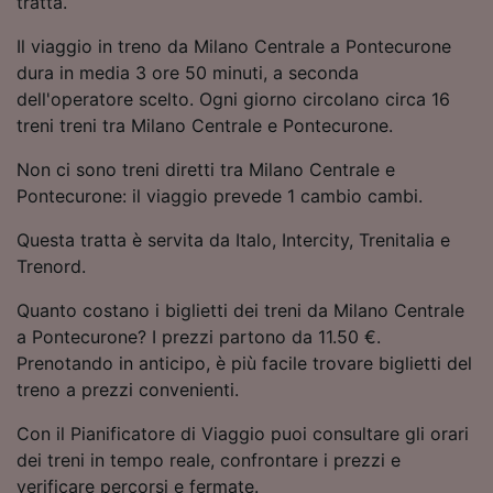
tratta.
Utilizzare dati di geolocalizzazione precisi.
Scansione attiva delle caratteristiche del
Il viaggio in treno da Milano Centrale a Pontecurone
dispositivo ai fini dell’identificazione.
dura in media 3 ore 50 minuti, a seconda
Archiviare informazioni su dispositivo e/o
dell'operatore scelto. Ogni giorno circolano circa 16
accedervi. Pubblicità e contenuti
treni treni tra Milano Centrale e Pontecurone.
personalizzati, misurazione delle prestazioni
dei contenuti e degli annunci, ricerche sul
Non ci sono treni diretti tra Milano Centrale e
pubblico, sviluppo di servizi.
Pontecurone: il viaggio prevede 1 cambio cambi.
Elenco dei partner (fornitori)
Questa tratta è servita da Italo, Intercity, Trenitalia e
Trenord.
Quanto costano i biglietti dei treni da Milano Centrale
a Pontecurone? I prezzi partono da 11.50 €.
Prenotando in anticipo, è più facile trovare biglietti del
treno a prezzi convenienti.
Con il Pianificatore di Viaggio puoi consultare gli orari
dei treni in tempo reale, confrontare i prezzi e
verificare percorsi e fermate.