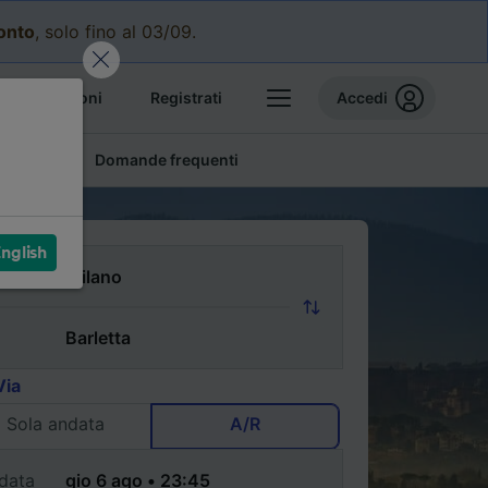
conto
, solo fino al 03/09.
e prenotazioni
Registrati
Accedi
conomici
Domande frequenti
nglish
Via
Sola andata
A/R
data