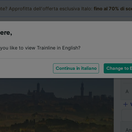
te? Approfitta dell'offerta esclusiva Italo:
fino al 70% di s
Business
Carrello
Le mi
ere,
l viaggio
Orari
Classi
Servizi a bordo
Biglietti e
ou like to view Trainline in English?
Continua in italiano
Change to E
Da
A
An