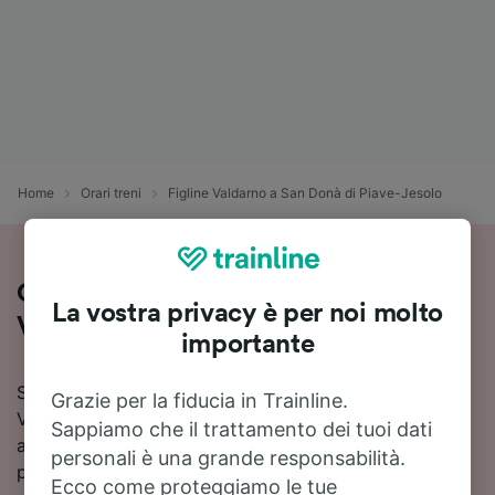
Home
Orari treni
Figline Valdarno a San Donà di Piave-Jesolo
Come viaggiare in treno da Figline
La vostra privacy è per noi molto
Valdarno a San Donà di Piave-Jesolo
importante
Stai pianificando un viaggio in treno da Figline
Grazie per la fiducia in Trainline.
Valdarno a San Donà di Piave-Jesolo? Consulta orari
Sappiamo che il trattamento dei tuoi dati
aggiornati, prezzi e soluzioni di viaggio in un unico
personali è una grande responsabilità.
posto.
Ecco come proteggiamo le tue