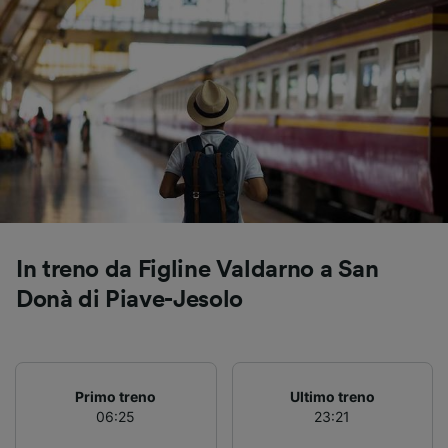
Utilizzare dati di geolocalizzazione precisi.
Scansione attiva delle caratteristiche del
dispositivo ai fini dell’identificazione.
Archiviare informazioni su dispositivo e/o
accedervi. Pubblicità e contenuti
personalizzati, misurazione delle prestazioni
dei contenuti e degli annunci, ricerche sul
pubblico, sviluppo di servizi.
Elenco dei partner (fornitori)
In treno da Figline Valdarno a San
Donà di Piave-Jesolo
Primo treno
Ultimo treno
06:25
23:21