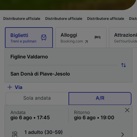
re ufficiale
Distributore ufficiale
Distributore ufficiale
Distributore uffi
Alloggi
Attrazioni
Biglietti
Booking.com
GetYourGuid
Treni e pullman
Via
Sola andata
A/R
Andata
Ritorno
1 adulto (30-59)