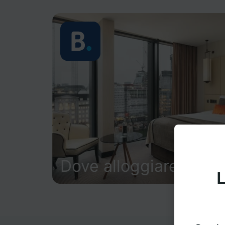
Dove alloggiare
L