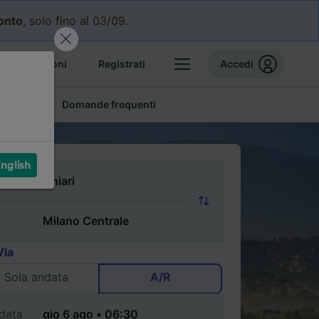
conto
, solo fino al 03/09.
e prenotazioni
Registrati
Accedi
conomici
Domande frequenti
nglish
Via
Sola andata
A/R
data