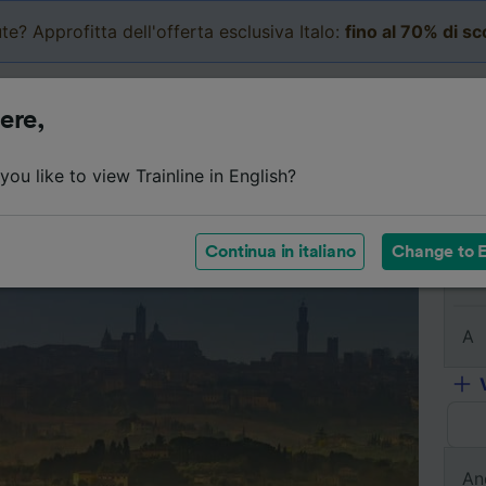
te? Approfitta dell'offerta esclusiva Italo:
fino al 70% di s
Business
Carrello
Le mi
ere,
l viaggio
Orari
Classi
Servizi a bordo
Biglietti e
ou like to view Trainline in English?
Continua in italiano
Change to E
Da
A
An