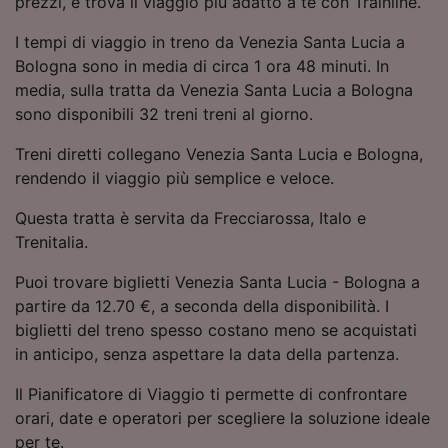
prezzi, e trova il viaggio più adatto a te con Trainline.
Utilizzare dati di geolocalizzazione precisi.
Scansione attiva delle caratteristiche del
I tempi di viaggio in treno da Venezia Santa Lucia a
dispositivo ai fini dell’identificazione.
Bologna sono in media di circa 1 ora 48 minuti. In
Archiviare informazioni su dispositivo e/o
media, sulla tratta da Venezia Santa Lucia a Bologna
accedervi. Pubblicità e contenuti
sono disponibili 32 treni treni al giorno.
personalizzati, misurazione delle prestazioni
dei contenuti e degli annunci, ricerche sul
Treni diretti collegano Venezia Santa Lucia e Bologna,
pubblico, sviluppo di servizi.
rendendo il viaggio più semplice e veloce.
Elenco dei partner (fornitori)
Questa tratta è servita da Frecciarossa, Italo e
Trenitalia.
Puoi trovare biglietti Venezia Santa Lucia - Bologna a
partire da 12.70 €, a seconda della disponibilità. I
biglietti del treno spesso costano meno se acquistati
in anticipo, senza aspettare la data della partenza.
Il Pianificatore di Viaggio ti permette di confrontare
orari, date e operatori per scegliere la soluzione ideale
per te.