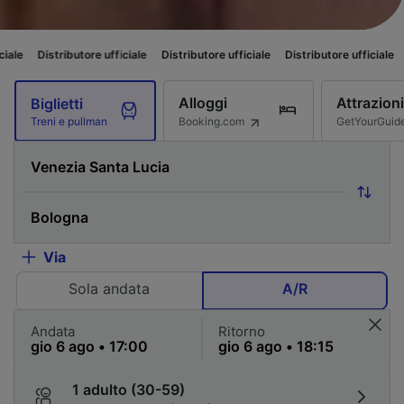
ore ufficiale
Distributore ufficiale
Distributore ufficiale
Distributore uf
Alloggi
Attrazioni
Biglietti
Booking.com
GetYourGuid
Treni e pullman
Via
Sola andata
A/R
Andata
Ritorno
1 adulto (30-59)