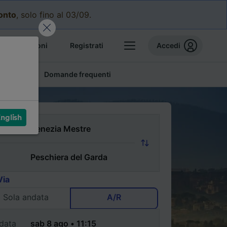
conto
, solo fino al 03/09.
e prenotazioni
Registrati
Accedi
conomici
Domande frequenti
nglish
Via
Sola andata
A/R
data