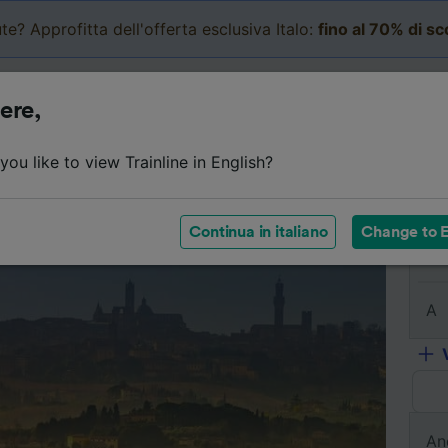
te? Approfitta dell'offerta esclusiva Italo:
fino al 70% di s
Business
Carrello
Le mi
ere,
l viaggio
Orari
Classi
Servizi a bordo
Biglietti e
ou like to view Trainline in English?
Continua in italiano
Change to E
Da
A
An