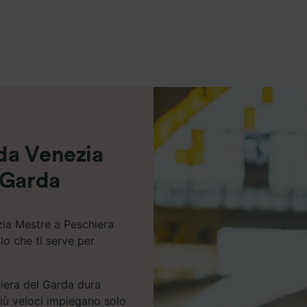
ei partner (fornitori)
 da Venezia
 Garda
zia Mestre a Peschiera
llo che ti serve per
hiera del Garda dura
iù veloci impiegano solo