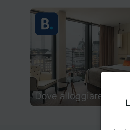
Dove alloggiare
L