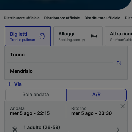
re ufficiale
Distributore ufficiale
Distributore ufficiale
Distributore uff
Alloggi
Attrazioni
Biglietti
Booking.com
GetYourGuid
Treni e pullman
Via
Sola andata
A/R
Andata
Ritorno
1 adulto (26-59)