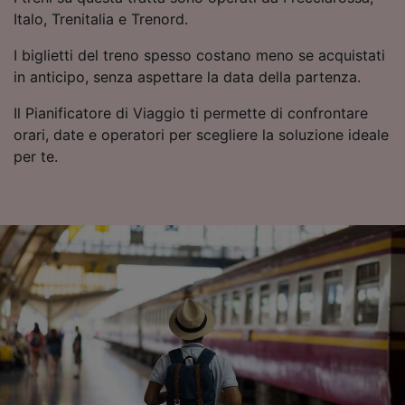
Utilizzare dati di geolocalizzazione precisi.
Italo, Trenitalia e Trenord.
Scansione attiva delle caratteristiche del
dispositivo ai fini dell’identificazione.
I biglietti del treno spesso costano meno se acquistati
Archiviare informazioni su dispositivo e/o
in anticipo, senza aspettare la data della partenza.
accedervi. Pubblicità e contenuti
personalizzati, misurazione delle prestazioni
Il Pianificatore di Viaggio ti permette di confrontare
dei contenuti e degli annunci, ricerche sul
orari, date e operatori per scegliere la soluzione ideale
pubblico, sviluppo di servizi.
per te.
Elenco dei partner (fornitori)