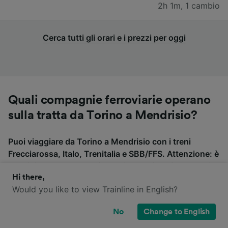
2h 1m
,
1 cambio
Cerca tutti gli orari e i prezzi per oggi
Quali compagnie ferroviarie operano
sulla tratta da Torino a Mendrisio?
Puoi viaggiare da Torino a Mendrisio con i treni
Frecciarossa, Italo, Trenitalia e SBB/FFS. Attenzione: è
possibile che la tratta sia servita da diversi operatori e
Hi there,
che siano previsti cambi. Controlla se il tuo tragitto
Would you like to view Trainline in English?
prevede o meno un cambio prima di acquistare i
biglietti.
No
Change to English