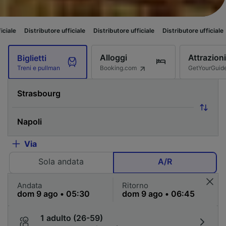
tore ufficiale
Distributore ufficiale
Distributore ufficiale
Distributore uf
Alloggi
Attrazioni
Biglietti
Booking.com
GetYourGuid
Treni e pullman
Via
Sola andata
A/R
Andata
Ritorno
1 adulto (26-59)