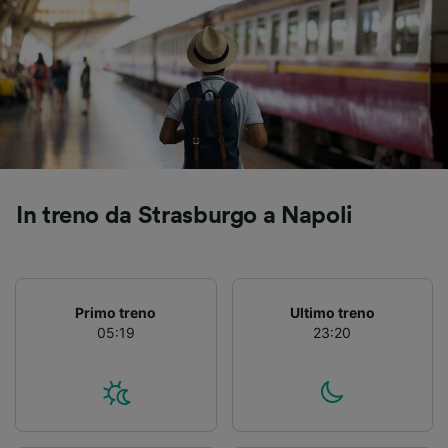
Utilizzare dati di geolocalizzazione precisi.
Scansione attiva delle caratteristiche del
dispositivo ai fini dell’identificazione.
Archiviare informazioni su dispositivo e/o
accedervi. Pubblicità e contenuti
personalizzati, misurazione delle prestazioni
dei contenuti e degli annunci, ricerche sul
pubblico, sviluppo di servizi.
Elenco dei partner (fornitori)
In treno da Strasburgo a Napoli
Primo treno
Ultimo treno
05:19
23:20