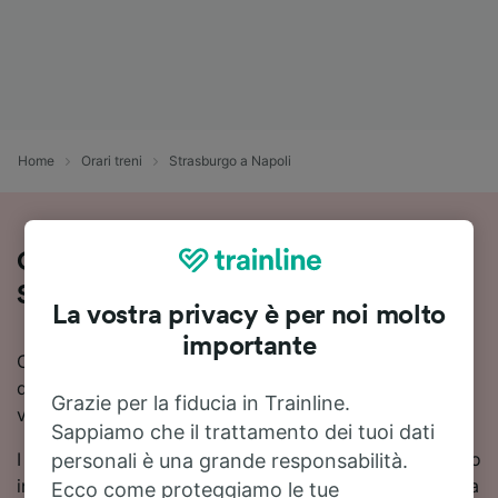
Home
Orari treni
Strasburgo a Napoli
Guida al viaggio in treno da
Strasburgo a Napoli
La vostra privacy è per noi molto
importante
Cerchi informazioni su come arrivare in treno a Napoli
da Strasburgo? Scopri orari, cambi e prezzi, e trova il
Grazie per la fiducia in Trainline.
viaggio più adatto a te con Trainline.
Sappiamo che il trattamento dei tuoi dati
I tempi di viaggio in treno da Strasburgo a Napoli sono
personali è una grande responsabilità.
in media di circa 15 ore 42 minuti. In media, sulla tratta
Ecco come proteggiamo le tue