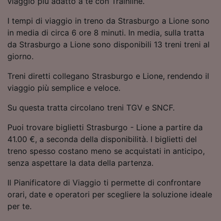
viaggio più adatto a te con Trainline.
Utilizzare dati di geolocalizzazione precisi.
Scansione attiva delle caratteristiche del
I tempi di viaggio in treno da Strasburgo a Lione sono
dispositivo ai fini dell’identificazione.
in media di circa 6 ore 8 minuti. In media, sulla tratta
Archiviare informazioni su dispositivo e/o
da Strasburgo a Lione sono disponibili 13 treni treni al
accedervi. Pubblicità e contenuti
giorno.
personalizzati, misurazione delle prestazioni
dei contenuti e degli annunci, ricerche sul
Treni diretti collegano Strasburgo e Lione, rendendo il
pubblico, sviluppo di servizi.
viaggio più semplice e veloce.
Elenco dei partner (fornitori)
Su questa tratta circolano treni TGV e SNCF.
Puoi trovare biglietti Strasburgo - Lione a partire da
41.00 €, a seconda della disponibilità. I biglietti del
treno spesso costano meno se acquistati in anticipo,
senza aspettare la data della partenza.
Il Pianificatore di Viaggio ti permette di confrontare
orari, date e operatori per scegliere la soluzione ideale
per te.