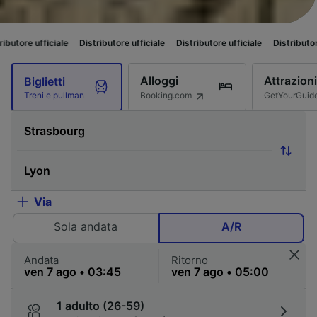
e
Distributore ufficiale
Distributore ufficiale
Distributore ufficiale
Di
Alloggi
Attrazioni
Biglietti
Booking.com
GetYourGuid
Treni e pullman
Via
Sola andata
A/R
Andata
Ritorno
1 adulto (26-59)