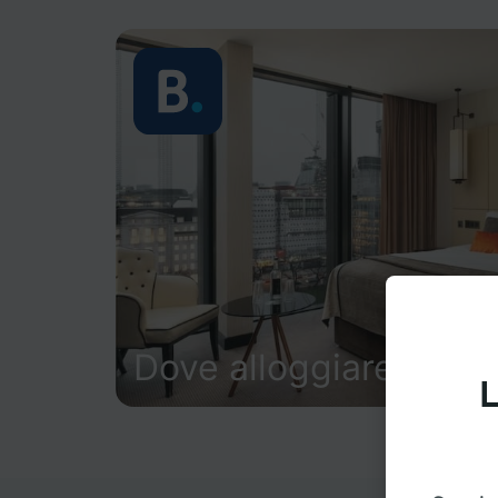
Dove alloggiare
L