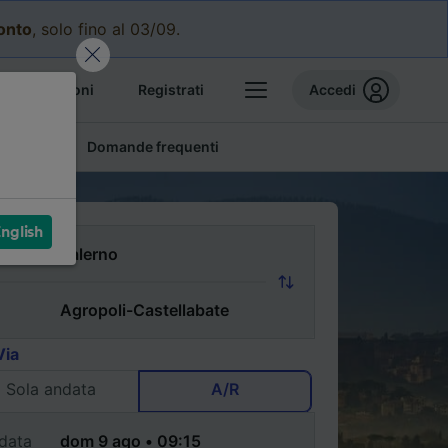
conto
, solo fino al 03/09.
e prenotazioni
Registrati
Accedi
conomici
Domande frequenti
nglish
Via
Sola andata
A/R
data