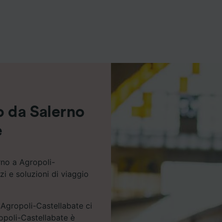
ei partner (fornitori)
o da Salerno
e
rno a Agropoli-
zi e soluzioni di viaggio
 Agropoli-Castellabate ci
ropoli-Castellabate è