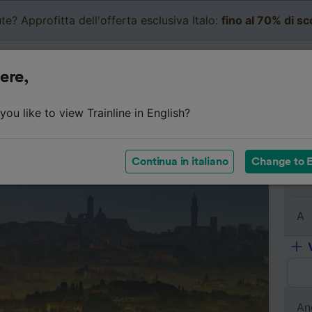
te? Approfitta dell'offerta esclusiva Italo:
fino al 70% di s
Business
Carrello
Le mi
ere,
l viaggio
Orari
Classi
Servizi a bordo
Biglietti e
ou like to view Trainline in English?
Continua in italiano
Change to E
Da
A
An