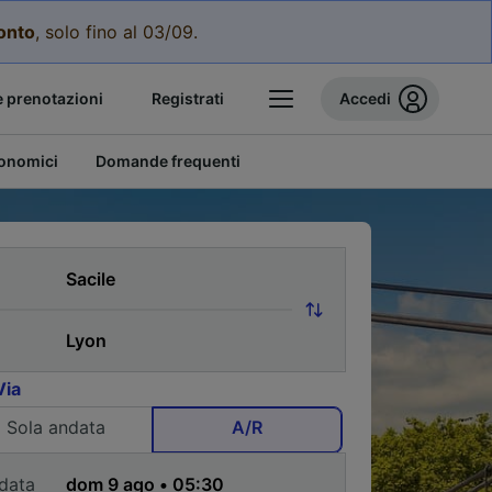
conto
, solo fino al 03/09.
e prenotazioni
Registrati
Accedi
conomici
Domande frequenti
Via
Sola andata
A/R
data