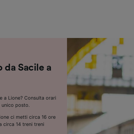
ei partner (fornitori)
 da Sacile a
le a Lione? Consulta orari
n unico posto.
ione ci metti circa 16 ore
 circa 14 treni treni