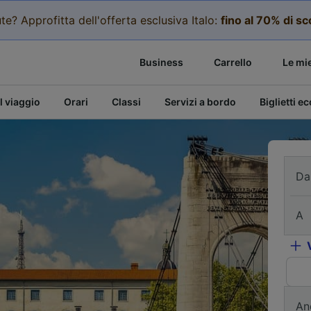
te? Approfitta dell'offerta esclusiva Italo:
fino al 70% di s
Business
Carrello
Le mi
l viaggio
Orari
Classi
Servizi a bordo
Biglietti e
Da
A
An