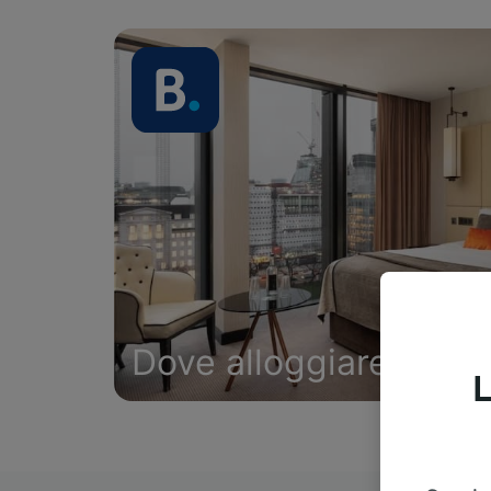
Dove alloggiare
L