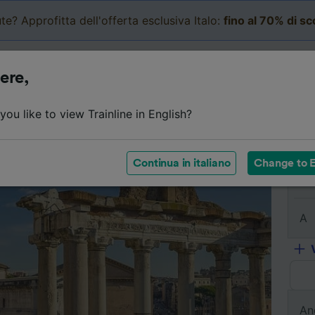
te? Approfitta dell'offerta esclusiva Italo:
fino al 70% di s
Business
Carrello
Le mi
ere,
l viaggio
Orari
Classi
Servizi a bordo
Biglietti e
ou like to view Trainline in English?
Continua in italiano
Change to E
Da
A
An