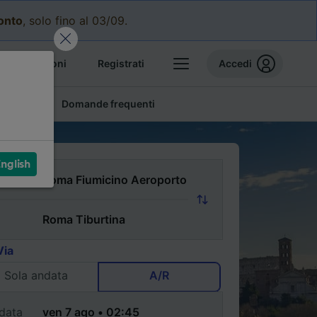
conto
, solo fino al 03/09.
e prenotazioni
Registrati
Accedi
conomici
Domande frequenti
nglish
Via
Sola andata
A/R
data