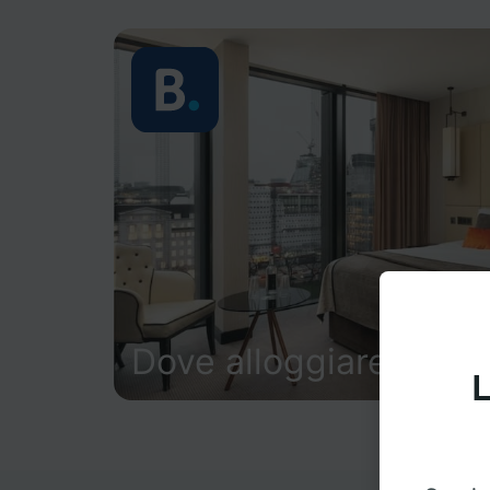
Dove alloggiare
L