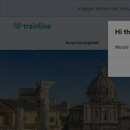
Viaggio estivo last minu
Hi th
Acquista biglietti
Dettagli de
Would y