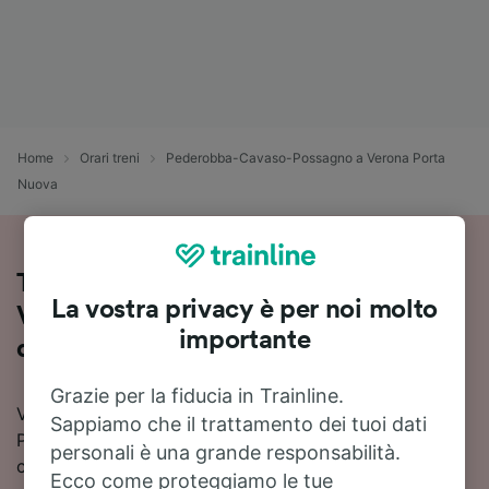
Home
Orari treni
Pederobba-Cavaso-Possagno a Verona Porta
Nuova
Treni Pederobba-Cavaso-Possagno -
La vostra privacy è per noi molto
Verona Porta Nuova: orari, prezzi e
importante
durata
Grazie per la fiducia in Trainline.
Vuoi viaggiare in treno da Pederobba-Cavaso-
Sappiamo che il trattamento dei tuoi dati
Possagno a Verona Porta Nuova? Con Trainline puoi
personali è una grande responsabilità.
confrontare orari e prezzi e trovare la soluzione più
Ecco come proteggiamo le tue