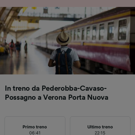
Utilizzare dati di geolocalizzazione precisi.
Scansione attiva delle caratteristiche del
dispositivo ai fini dell’identificazione.
Archiviare informazioni su dispositivo e/o
accedervi. Pubblicità e contenuti
personalizzati, misurazione delle prestazioni
dei contenuti e degli annunci, ricerche sul
pubblico, sviluppo di servizi.
Elenco dei partner (fornitori)
In treno da Pederobba-Cavaso-
Possagno a Verona Porta Nuova
Primo treno
Ultimo treno
06:41
22:15