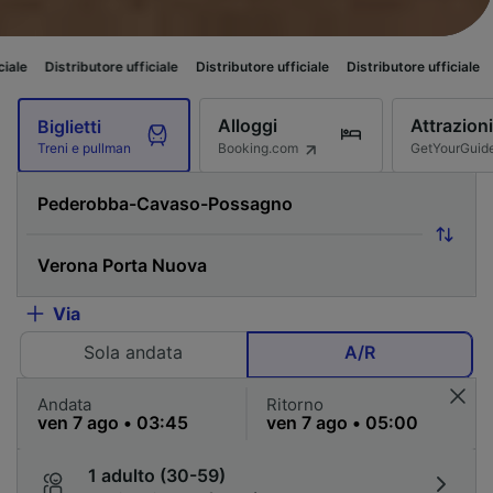
butore ufficiale
Distributore ufficiale
Distributore ufficiale
Distributore 
Alloggi
Attrazioni
Biglietti
Booking.com
GetYourGuid
Treni e pullman
Via
Sola andata
A/R
Andata
Ritorno
1 adulto (30-59)