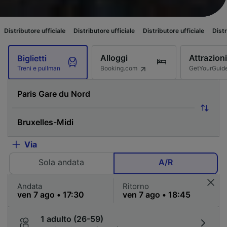
ufficiale
Distributore ufficiale
Distributore ufficiale
Distributore ufficia
Alloggi
Attrazioni
Biglietti
Booking.com
GetYourGuid
Treni e pullman
Via
Sola andata
A/R
Andata
Ritorno
1 adulto (26-59)