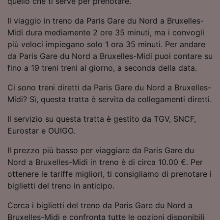
quello che ti serve per prenotare.
Utilizzare dati di geolocalizzazione precisi.
Scansione attiva delle caratteristiche del
Il viaggio in treno da Paris Gare du Nord a Bruxelles-
dispositivo ai fini dell’identificazione.
Midi dura mediamente 2 ore 35 minuti, ma i convogli
Archiviare informazioni su dispositivo e/o
più veloci impiegano solo 1 ora 35 minuti. Per andare
accedervi. Pubblicità e contenuti
da Paris Gare du Nord a Bruxelles-Midi puoi contare su
personalizzati, misurazione delle prestazioni
dei contenuti e degli annunci, ricerche sul
fino a 19 treni treni al giorno, a seconda della data.
pubblico, sviluppo di servizi.
Ci sono treni diretti da Paris Gare du Nord a Bruxelles-
Elenco dei partner (fornitori)
Midi? Sì, questa tratta è servita da collegamenti diretti.
Il servizio su questa tratta è gestito da TGV, SNCF,
Eurostar e OUIGO.
Il prezzo più basso per viaggiare da Paris Gare du
Nord a Bruxelles-Midi in treno è di circa 10.00 €. Per
ottenere le tariffe migliori, ti consigliamo di prenotare i
biglietti del treno in anticipo.
Cerca i biglietti del treno da Paris Gare du Nord a
Bruxelles-Midi e confronta tutte le opzioni disponibili