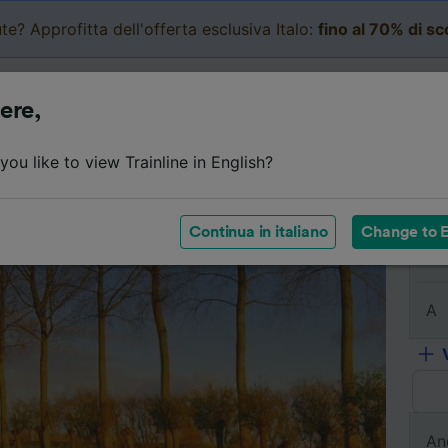
te? Approfitta dell'offerta esclusiva Italo:
fino al 70% di s
Business
Carrello
Le mi
ere,
l viaggio
Orari
Classi
Servizi a bordo
Biglietti e
ou like to view Trainline in English?
Continua in italiano
Change to E
Da
A
An