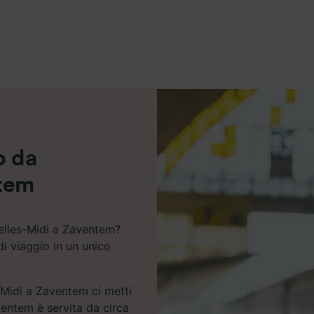
ei partner (fornitori)
o da
ntem
xelles-Midi a Zaventem?
di viaggio in un unico
-Midi a Zaventem ci metti
ventem è servita da circa