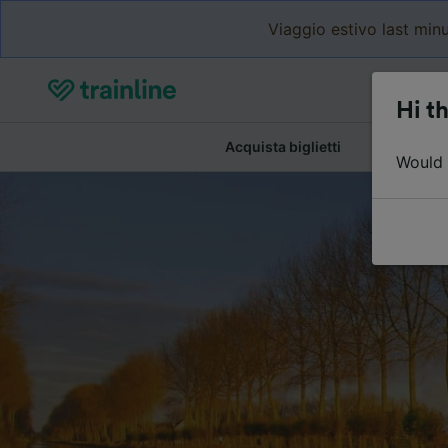
Viaggio estivo last minu
Hi th
Acquista biglietti
Dettagli de
Would y