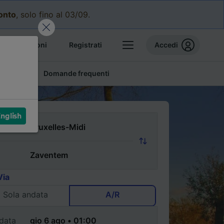
conto
, solo fino al 03/09.
e prenotazioni
Registrati
Accedi
conomici
Domande frequenti
nglish
Via
Sola andata
A/R
data