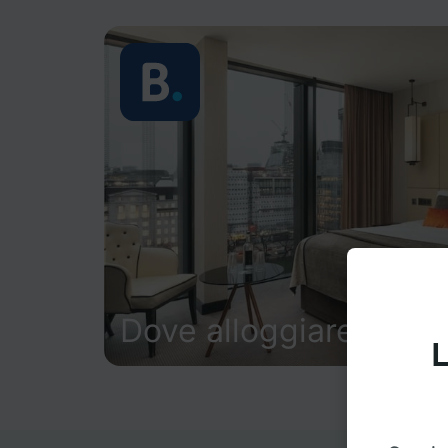
Dove alloggiare
L