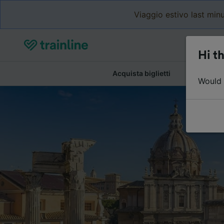
Viaggio estivo last minu
Hi th
Acquista biglietti
Dettagli de
Would y