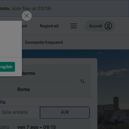
conto
, solo fino al 03/09.
e prenotazioni
Registrati
Accedi
conomici
Domande frequenti
nglish
Via
Sola andata
A/R
data