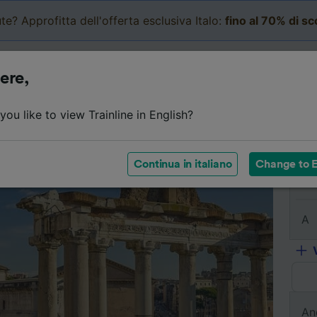
te? Approfitta dell'offerta esclusiva Italo:
fino al 70% di s
Business
Carrello
Le mi
ere,
l viaggio
Orari
Classi
Servizi a bordo
Biglietti e
ou like to view Trainline in English?
Continua in italiano
Change to E
Da
A
An