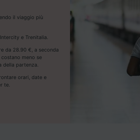
endo il viaggio più
Intercity e Trenitalia.
ire da 28.90 €, a seconda
sso costano meno se
a della partenza.
rontare orari, date e
r te.