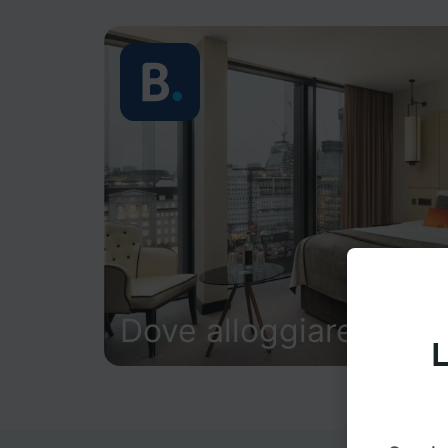
Dove alloggiare
L