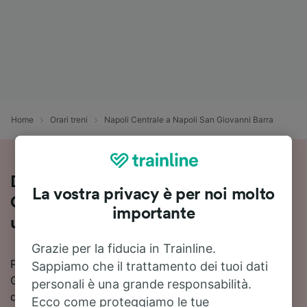
Home
Orari treni
Napoli Centrale a Napoli San Giovanni Barra
Da Napoli Centrale a Napoli San
La vostra privacy è per noi molto
Giovanni Barra in treno: tutte le info
importante
utili
Grazie per la fiducia in Trainline.
Puoi viaggiare da Napoli Centrale a Napoli San
Sappiamo che il trattamento dei tuoi dati
Giovanni Barra in 11 minuti con i treni più veloci
personali è una grande responsabilità.
disponibili su questa tratta.
Ecco come proteggiamo le tue