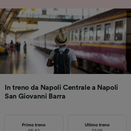
Utilizzare dati di geolocalizzazione precisi.
Scansione attiva delle caratteristiche del
dispositivo ai fini dell’identificazione.
Archiviare informazioni su dispositivo e/o
accedervi. Pubblicità e contenuti
personalizzati, misurazione delle prestazioni
dei contenuti e degli annunci, ricerche sul
pubblico, sviluppo di servizi.
Elenco dei partner (fornitori)
In treno da Napoli Centrale a Napoli
San Giovanni Barra
Primo treno
Ultimo treno
05:42
22:05