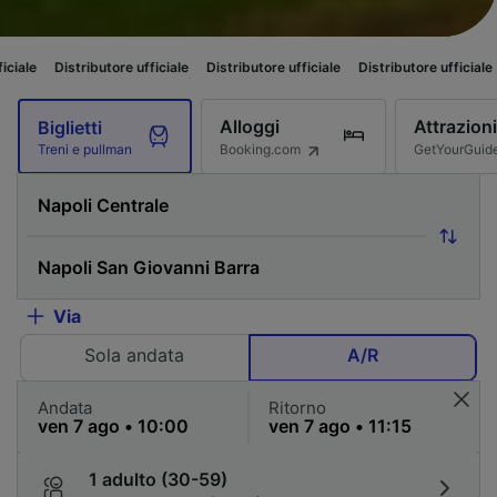
butore ufficiale
Distributore ufficiale
Distributore ufficiale
Distributore
Alloggi
Attrazioni
Biglietti
Booking.com
GetYourGuid
Treni e pullman
Via
Sola andata
A/R
Andata
Ritorno
1 adulto (30-59)