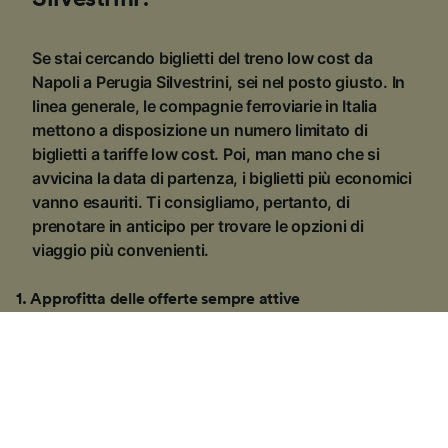
Se stai cercando biglietti del treno low cost da
Napoli a Perugia Silvestrini, sei nel posto giusto. In
linea generale, le compagnie ferroviarie in Italia
mettono a disposizione un numero limitato di
biglietti a tariffe low cost. Poi, man mano che si
avvicina la data di partenza, i biglietti più economici
vanno esauriti. Ti consigliamo, pertanto, di
prenotare in anticipo per trovare le opzioni di
viaggio più convenienti.
1
.
Approfitta delle offerte sempre attive
Se viaggi con i treni
Trenitalia
, o i super veloci
Frecciarossa
o
Italo
, tieni d’occhio le numerose
promozioni sempre disponibili. Per esempio, il
risparmio è lì ad aspettarti se prenoti un viaggio
A/R in
giornata
oppure
A/R weekend
. Se riesci, poi, ad
accaparrarti i biglietti
Super Economy
,
Economy