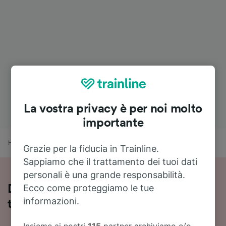
La vostra privacy è per noi molto
importante
Home
Orari treni
Napoli a Perugia Silvestrini
Grazie per la fiducia in Trainline.
Sappiamo che il trattamento dei tuoi dati
personali è una grande responsabilità.
Ecco come proteggiamo le tue
Da Napoli a Perugia Silvestrini in
informazioni.
treno: tutte le info utili