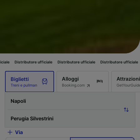
ributore ufficiale
Distributore ufficiale
Distributore ufficiale
Distributo
Alloggi
Attrazioni
Biglietti
Booking.com
GetYourGuid
Treni e pullman
Via