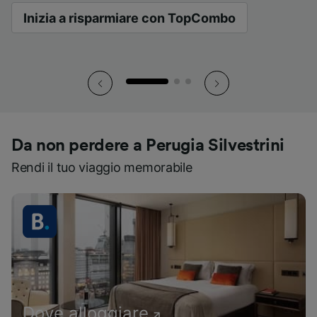
Inizia a risparmiare con TopCombo
Inizia a risparmiare con TopCombo
Inizia a risparmiare con TopCombo
Da non perdere a Perugia Silvestrini
Rendi il tuo viaggio memorabile
Dove alloggiare