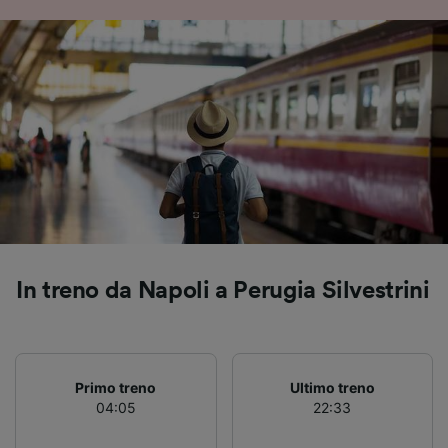
Archiviare informazioni su dispositivo e/o
accedervi. Pubblicità e contenuti
personalizzati, misurazione delle prestazioni
dei contenuti e degli annunci, ricerche sul
pubblico, sviluppo di servizi.
Elenco dei partner (fornitori)
In treno da Napoli a Perugia Silvestrini
Primo treno
Ultimo treno
04:05
22:33