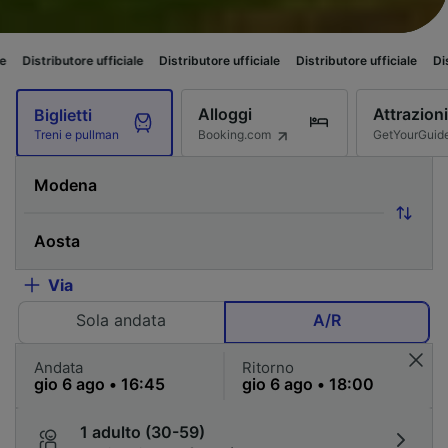
ore ufficiale
Distributore ufficiale
Distributore ufficiale
Distributore uff
Alloggi
Attrazioni
Biglietti
Booking.com
GetYourGuid
Treni e pullman
Via
Sola andata
A/R
Andata
Ritorno
1 adulto (30-59)