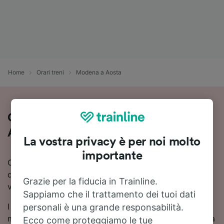
Home
Orari treni
Modena a Aosta
Guida al viaggio in treno da Modena a
Aosta
La vostra privacy è per noi molto
importante
Cerchi informazioni su come arrivare in treno a Aosta
da Modena? Scopri orari, cambi e prezzi, e trova il
Grazie per la fiducia in Trainline.
viaggio più adatto a te con Trainline.
Sappiamo che il trattamento dei tuoi dati
I tempi di viaggio in treno da Modena a Aosta sono in
personali è una grande responsabilità.
media di circa 8 ore 38 minuti. In media, sulla tratta da
Ecco come proteggiamo le tue