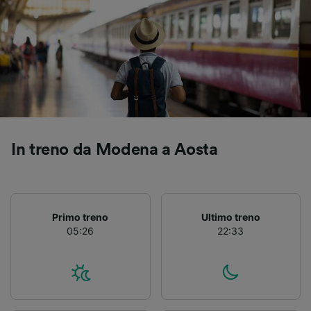
Utilizzare dati di geolocalizzazione precisi.
Scansione attiva delle caratteristiche del
dispositivo ai fini dell’identificazione.
Archiviare informazioni su dispositivo e/o
accedervi. Pubblicità e contenuti
personalizzati, misurazione delle prestazioni
dei contenuti e degli annunci, ricerche sul
pubblico, sviluppo di servizi.
Elenco dei partner (fornitori)
In treno da Modena a Aosta
Primo treno
Ultimo treno
05:26
22:33