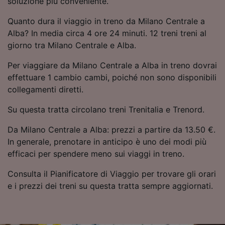
soluzione più conveniente.
Utilizzare dati di geolocalizzazione precisi.
Scansione attiva delle caratteristiche del
Quanto dura il viaggio in treno da Milano Centrale a
dispositivo ai fini dell’identificazione.
Alba? In media circa 4 ore 24 minuti. 12 treni treni al
Archiviare informazioni su dispositivo e/o
giorno tra Milano Centrale e Alba.
accedervi. Pubblicità e contenuti
personalizzati, misurazione delle prestazioni
Per viaggiare da Milano Centrale a Alba in treno dovrai
dei contenuti e degli annunci, ricerche sul
effettuare 1 cambio cambi, poiché non sono disponibili
pubblico, sviluppo di servizi.
collegamenti diretti.
Elenco dei partner (fornitori)
Su questa tratta circolano treni Trenitalia e Trenord.
Da Milano Centrale a Alba: prezzi a partire da 13.50 €.
In generale, prenotare in anticipo è uno dei modi più
efficaci per spendere meno sui viaggi in treno.
Consulta il Pianificatore di Viaggio per trovare gli orari
e i prezzi dei treni su questa tratta sempre aggiornati.