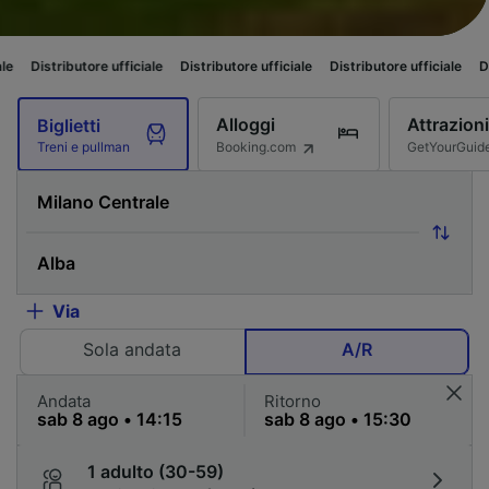
utore ufficiale
Distributore ufficiale
Distributore ufficiale
Distributore u
Alloggi
Attrazioni
Biglietti
Booking.com
GetYourGuid
Treni e pullman
Via
Sola andata
A/R
Andata
Ritorno
1 adulto (30-59)