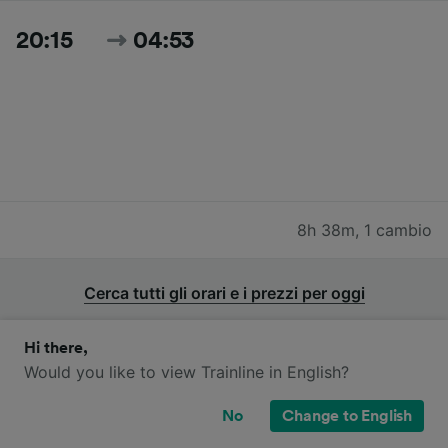
20:15
04:53
8h 38m
,
1 cambio
Cerca tutti gli orari e i prezzi per oggi
Hi there,
Would you like to view Trainline in English?
Quali compagnie ferroviarie operano
No
Change to English
sulla tratta da Milano Centrale a Alba?