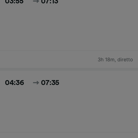
03:55
07:13
3h 18m
,
diretto
04:36
07:35