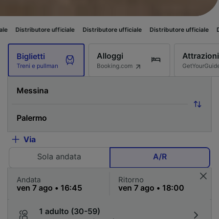
ore ufficiale
Distributore ufficiale
Distributore ufficiale
Distributore uff
Alloggi
Attrazioni
Biglietti
Booking.com
GetYourGuid
Treni e pullman
Via
Sola andata
A/R
Andata
Ritorno
1 adulto (30-59)