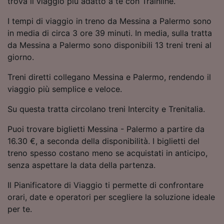
trova il viaggio più adatto a te con Trainline.
Utilizzare dati di geolocalizzazione precisi.
Scansione attiva delle caratteristiche del
I tempi di viaggio in treno da Messina a Palermo sono
dispositivo ai fini dell’identificazione.
in media di circa 3 ore 39 minuti. In media, sulla tratta
Archiviare informazioni su dispositivo e/o
da Messina a Palermo sono disponibili 13 treni treni al
accedervi. Pubblicità e contenuti
giorno.
personalizzati, misurazione delle prestazioni
dei contenuti e degli annunci, ricerche sul
Treni diretti collegano Messina e Palermo, rendendo il
pubblico, sviluppo di servizi.
viaggio più semplice e veloce.
Elenco dei partner (fornitori)
Su questa tratta circolano treni Intercity e Trenitalia.
Puoi trovare biglietti Messina - Palermo a partire da
16.30 €, a seconda della disponibilità. I biglietti del
treno spesso costano meno se acquistati in anticipo,
senza aspettare la data della partenza.
Il Pianificatore di Viaggio ti permette di confrontare
orari, date e operatori per scegliere la soluzione ideale
per te.