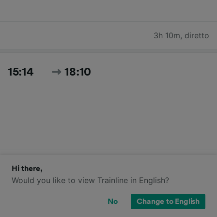
3h 10m
,
diretto
15:14
18:10
2h 56m
,
diretto
Hi there,
Would you like to view Trainline in English?
Cerca tutti gli orari e i prezzi per oggi
No
Change to English