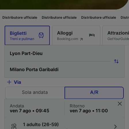
e ufficiale
Distributore ufficiale
Distributore ufficiale
Distributore uffi
Alloggi
Attrazioni
Biglietti
Booking.com
GetYourGuid
Treni e pullman
Via
Sola andata
A/R
Andata
Ritorno
1 adulto (26-59)