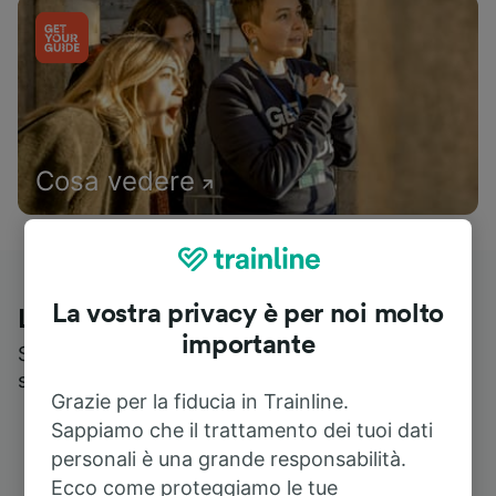
Cosa vedere
La vostra privacy è per noi molto
Le recensioni dei nostri viaggiatori
importante
Scopri cosa pensa realmente chi utilizza i nostri
servizi
Grazie per la fiducia in Trainline.
Sappiamo che il trattamento dei tuoi dati
personali è una grande responsabilità.
Ecco come proteggiamo le tue