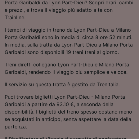
Porta Garibaldi da Lyon Part-Dieu? Scopri orari, cambi
Utilizzare dati di geolocalizzazione precisi.
e prezzi, e trova il viaggio più adatto a te con
Scansione attiva delle caratteristiche del
Trainline.
dispositivo ai fini dell’identificazione.
Archiviare informazioni su dispositivo e/o
I tempi di viaggio in treno da Lyon Part-Dieu a Milano
accedervi. Pubblicità e contenuti
personalizzati, misurazione delle prestazioni
Porta Garibaldi sono in media di circa 8 ore 52 minuti.
dei contenuti e degli annunci, ricerche sul
In media, sulla tratta da Lyon Part-Dieu a Milano Porta
pubblico, sviluppo di servizi.
Garibaldi sono disponibili 19 treni treni al giorno.
Elenco dei partner (fornitori)
Treni diretti collegano Lyon Part-Dieu e Milano Porta
Garibaldi, rendendo il viaggio più semplice e veloce.
Il servizio su questa tratta è gestito da Trenitalia.
Puoi trovare biglietti Lyon Part-Dieu - Milano Porta
Garibaldi a partire da 93.10 €, a seconda della
disponibilità. I biglietti del treno spesso costano meno
se acquistati in anticipo, senza aspettare la data della
partenza.