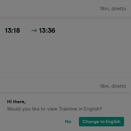
18m
,
diretto
13:18
13:36
18m
,
diretto
Hi there,
13:48
14:06
Would you like to view Trainline in English?
No
Change to English