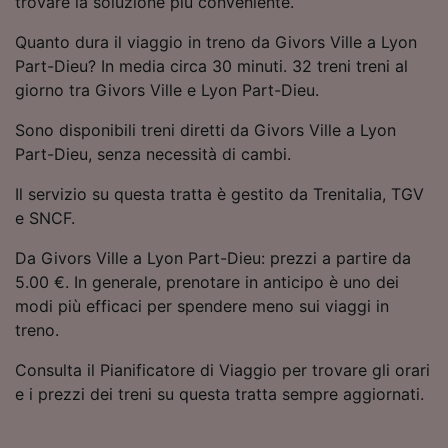
trovare la soluzione più conveniente.
Utilizzare dati di geolocalizzazione precisi.
Scansione attiva delle caratteristiche del
Quanto dura il viaggio in treno da Givors Ville a Lyon
dispositivo ai fini dell’identificazione.
Part-Dieu? In media circa 30 minuti. 32 treni treni al
Archiviare informazioni su dispositivo e/o
giorno tra Givors Ville e Lyon Part-Dieu.
accedervi. Pubblicità e contenuti
personalizzati, misurazione delle prestazioni
Sono disponibili treni diretti da Givors Ville a Lyon
dei contenuti e degli annunci, ricerche sul
Part-Dieu, senza necessità di cambi.
pubblico, sviluppo di servizi.
Il servizio su questa tratta è gestito da Trenitalia, TGV
Elenco dei partner (fornitori)
e SNCF.
Da Givors Ville a Lyon Part-Dieu: prezzi a partire da
5.00 €. In generale, prenotare in anticipo è uno dei
modi più efficaci per spendere meno sui viaggi in
treno.
Consulta il Pianificatore di Viaggio per trovare gli orari
e i prezzi dei treni su questa tratta sempre aggiornati.