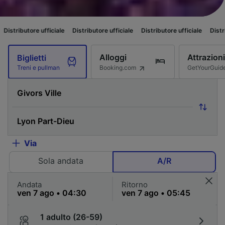
fficiale
Distributore ufficiale
Distributore ufficiale
Distributore ufficial
Alloggi
Attrazioni
Biglietti
Booking.com
GetYourGuid
Treni e pullman
Via
Sola andata
A/R
Andata
Ritorno
1 adulto (26-59)