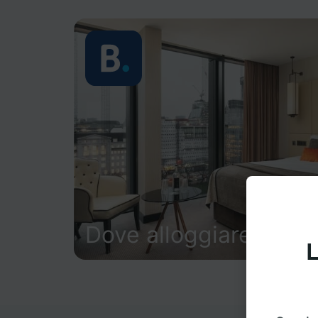
Dove alloggiare
L