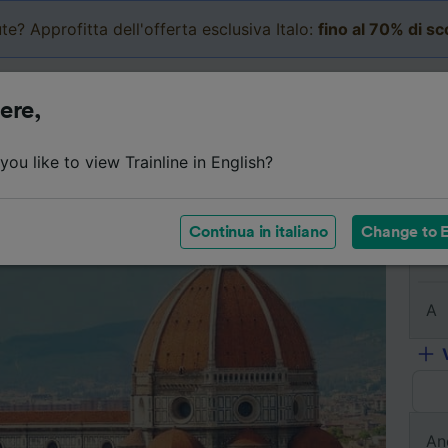
te? Approfitta dell'offerta esclusiva Italo:
fino al 70% di s
Business
Carrello
Le mi
ere,
l viaggio
Orari
Classi
Servizi a bordo
Biglietti e
ou like to view Trainline in English?
Continua in italiano
Change to E
Da
A
An