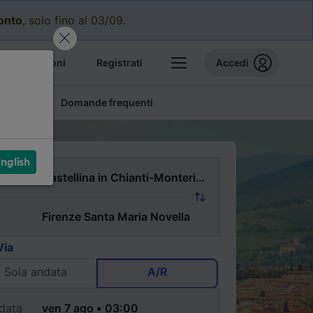
conto
, solo fino al 03/09.
e prenotazioni
Registrati
Accedi
conomici
Domande frequenti
nglish
Via
Sola andata
A/R
data