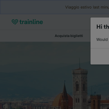
Viaggio estivo last minu
Hi th
Acquista biglietti
Dettagli de
Would y