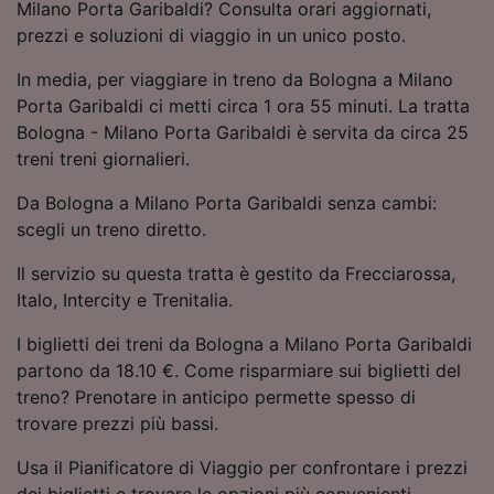
Milano Porta Garibaldi? Consulta orari aggiornati,
Utilizzare dati di geolocalizzazione precisi.
prezzi e soluzioni di viaggio in un unico posto.
Scansione attiva delle caratteristiche del
dispositivo ai fini dell’identificazione.
In media, per viaggiare in treno da Bologna a Milano
Archiviare informazioni su dispositivo e/o
Porta Garibaldi ci metti circa 1 ora 55 minuti. La tratta
accedervi. Pubblicità e contenuti
personalizzati, misurazione delle prestazioni
Bologna - Milano Porta Garibaldi è servita da circa 25
dei contenuti e degli annunci, ricerche sul
treni treni giornalieri.
pubblico, sviluppo di servizi.
Da Bologna a Milano Porta Garibaldi senza cambi:
Elenco dei partner (fornitori)
scegli un treno diretto.
Il servizio su questa tratta è gestito da Frecciarossa,
Italo, Intercity e Trenitalia.
I biglietti dei treni da Bologna a Milano Porta Garibaldi
partono da 18.10 €. Come risparmiare sui biglietti del
treno? Prenotare in anticipo permette spesso di
trovare prezzi più bassi.
Usa il Pianificatore di Viaggio per confrontare i prezzi