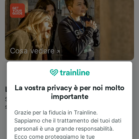
Cosa vedere
La vostra privacy è per noi molto
Le recensioni dei nostri viaggiatori
importante
Scopri cosa pensa realmente chi utilizza i nostri
servizi
Grazie per la fiducia in Trainline.
Sappiamo che il trattamento dei tuoi dati
personali è una grande responsabilità.
Ecco come proteggiamo le tue