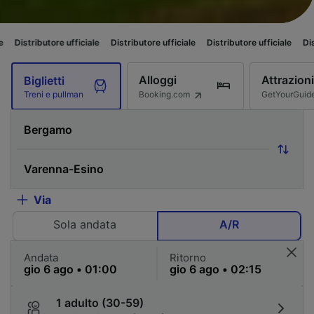
ore ufficiale
Distributore ufficiale
Distributore ufficiale
Distributore uf
Alloggi
Attrazioni
Biglietti
Booking.com
GetYourGuid
Treni e pullman
Via
Sola andata
A/R
Andata
Ritorno
1 adulto (30-59)