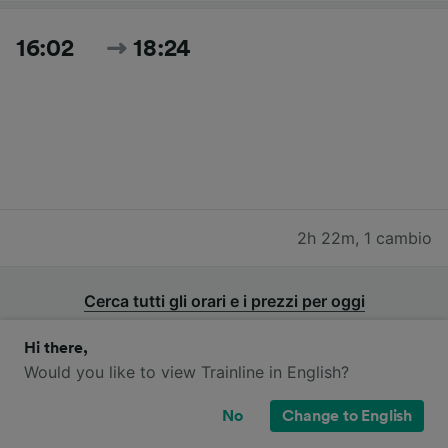
16:02
18:24
2h 22m
,
1 cambio
Cerca tutti gli orari e i prezzi per oggi
Hi there,
Would you like to view Trainline in English?
No
Change to English
Quali compagnie ferroviarie operano