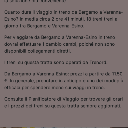
la soluzione più conveniente.
Utilizzare dati di geolocalizzazione precisi.
Scansione attiva delle caratteristiche del
Quanto dura il viaggio in treno da Bergamo a Varenna-
dispositivo ai fini dell’identificazione.
Esino? In media circa 2 ore 41 minuti. 18 treni treni al
Archiviare informazioni su dispositivo e/o
giorno tra Bergamo e Varenna-Esino.
accedervi. Pubblicità e contenuti
personalizzati, misurazione delle prestazioni
Per viaggiare da Bergamo a Varenna-Esino in treno
dei contenuti e degli annunci, ricerche sul
dovrai effettuare 1 cambio cambi, poiché non sono
pubblico, sviluppo di servizi.
disponibili collegamenti diretti.
Elenco dei partner (fornitori)
I treni su questa tratta sono operati da Trenord.
Da Bergamo a Varenna-Esino: prezzi a partire da 11.50
€. In generale, prenotare in anticipo è uno dei modi più
efficaci per spendere meno sui viaggi in treno.
Consulta il Pianificatore di Viaggio per trovare gli orari
e i prezzi dei treni su questa tratta sempre aggiornati.