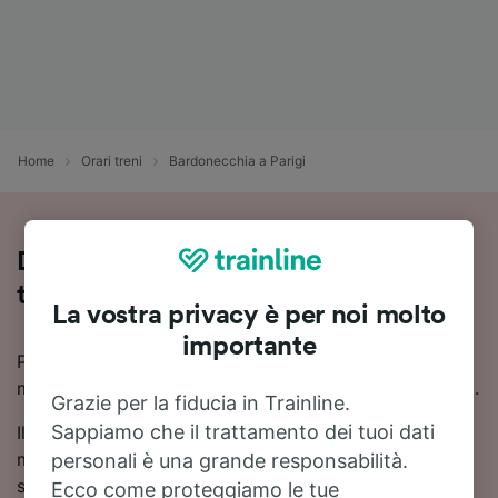
Home
Orari treni
Bardonecchia a Parigi
Da Bardonecchia a Parigi in treno:
tutte le info utili
La vostra privacy è per noi molto
importante
Puoi viaggiare da Bardonecchia a Parigi in 5 ore 56
minuti con i treni più veloci disponibili su questa tratta.
Grazie per la fiducia in Trainline.
Sappiamo che il trattamento dei tuoi dati
Il viaggio in treno da Bardonecchia a Parigi dura in
media 7 ore 38 minuti, a seconda dell'operatore
personali è una grande responsabilità.
scelto. Ogni giorno circolano circa 6 treni treni tra
Ecco come proteggiamo le tue