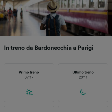
Utilizzare dati di geolocalizzazione precisi.
Scansione attiva delle caratteristiche del
dispositivo ai fini dell’identificazione.
Archiviare informazioni su dispositivo e/o
accedervi. Pubblicità e contenuti
personalizzati, misurazione delle prestazioni
dei contenuti e degli annunci, ricerche sul
pubblico, sviluppo di servizi.
In treno da Bardonecchia a Parigi
Elenco dei partner (fornitori)
Primo treno
Ultimo treno
07:17
20:11