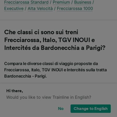
Frecciarossa Standard
/
Premium
/
Business
/
Executive
/
Alta Velocità
/
Frecciarossa 1000
Che classi ci sono sui treni
Frecciarossa, Italo, TGV INOUI e
Intercités da Bardonecchia a Parigi?
Compara le diverse classi di viaggio proposte da
Frecciarossa, Italo, TGV INOUI e Intercités sulla tratta
Bardonecchia - Parigi.
Hi there,
Frecciarossa
Italo
TGV INOUI
Intercités
Would you like to view Trainline in English?
No
Change to English