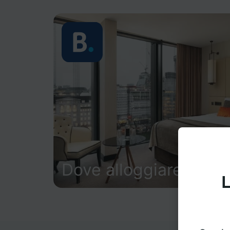
Dove alloggiare
L