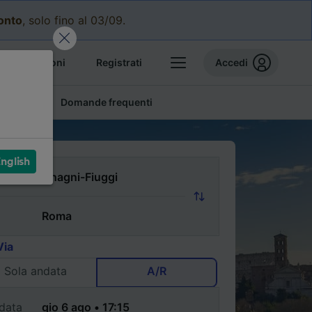
conto
, solo fino al 03/09.
e prenotazioni
Registrati
Accedi
conomici
Domande frequenti
nglish
Via
Sola andata
A/R
data