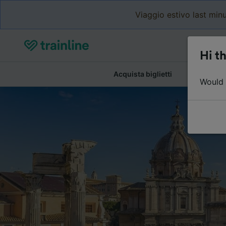
Viaggio estivo last minu
Hi th
Acquista biglietti
Dettagli de
Would y