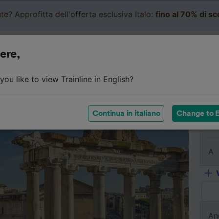
te? Approfitta dell'offerta esclusiva Italo:
fino al 70% di s
Business
Carrello
Le mi
ere,
l viaggio
Orari
Classi
Servizi a bordo
Biglietti e
ou like to view Trainline in English?
Continua in italiano
Change to E
Da
A
An