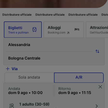
fficiale
Distributore ufficiale
Distributore ufficiale
Distributore ufficial
Alloggi
Attrazioni
Biglietti
Booking.com
GetYourGuid
Treni e pullman
Via
Sola andata
A/R
Andata
Ritorno
1 adulto (30-59)