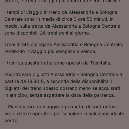
prezzi, e trova il viaggio più adatto a te con Trainline.
Utilizzare dati di geolocalizzazione precisi.
Scansione attiva delle caratteristiche del
I tempi di viaggio in treno da Alessandria a Bologna
dispositivo ai fini dell’identificazione.
Centrale sono in media di circa 3 ore 50 minuti. In
Archiviare informazioni su dispositivo e/o
media, sulla tratta da Alessandria a Bologna Centrale
accedervi. Pubblicità e contenuti
sono disponibili 26 treni treni al giorno.
personalizzati, misurazione delle prestazioni
dei contenuti e degli annunci, ricerche sul
Treni diretti collegano Alessandria e Bologna Centrale,
pubblico, sviluppo di servizi.
rendendo il viaggio più semplice e veloce.
Elenco dei partner (fornitori)
I treni su questa tratta sono operati da Trenitalia.
Puoi trovare biglietti Alessandria - Bologna Centrale a
partire da 19.90 €, a seconda della disponibilità. I
biglietti del treno spesso costano meno se acquistati
in anticipo, senza aspettare la data della partenza.
Il Pianificatore di Viaggio ti permette di confrontare
orari, date e operatori per scegliere la soluzione ideale
per te.