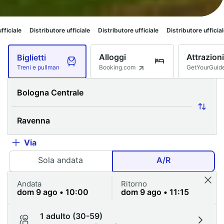
butore ufficiale
Distributore ufficiale
Distributore ufficiale
Distributore 
Alloggi
Attrazioni
Biglietti
Booking.com
GetYourGuid
Treni e pullman
Via
Sola andata
A/R
Andata
Ritorno
1 adulto (30-59)