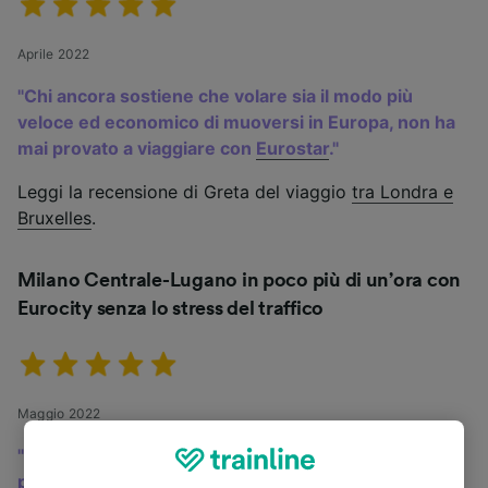
Aprile 2022
"
Chi ancora sostiene che volare sia il modo più
veloce ed economico di muoversi in Europa, non ha
mai provato a viaggiare con
Eurostar
.
"
Leggi la recensione di Greta del viaggio
tra Londra e
Bruxelles
.
Milano Centrale-Lugano in poco più di un’ora con
Eurocity senza lo stress del traffico
Maggio 2022
"
Il viaggio dura solo 1h e 13 minuti, per cui ho
preferito viaggiare in treno invece di mettermi al