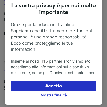
volante, rischiando di restare bloccata nel traffico.
"
La vostra privacy è per noi molto
importante
Leggi la recensione di Greta del viaggio
tra Milano e
Lugano
.
Grazie per la fiducia in Trainline.
Sappiamo che il trattamento dei tuoi dati
Da Milano a Parigi in poche ore senza stress con
personali è una grande responsabilità.
TGV
Ecco come proteggiamo le tue
informazioni.
Insieme ai nostri
115
partner archiviamo e/o
Marzo 2023
accediamo alle informazioni sul dispositivo
"Il mio viaggio in treno preferito!"
dell'utente, come gli ID univoci nei cookie, per
il trattamento dei dati personali. È possibile
Leggi la recensione di Greta del viaggio
tra Milano e
accettare o gestire le proprie scelte facendo
Accetto
Parigi
.
clic di seguito, tra cui il proprio diritto di
Mostra finalità
opporsi sulla base di un interesse legittimo o
comunque in qualsiasi momento nella pagina