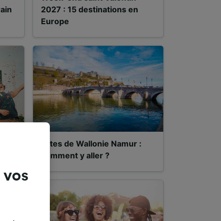
ain
2027 : 15 destinations en
Europe
Fêtes de Wallonie Namur :
comment y aller ?
 vos