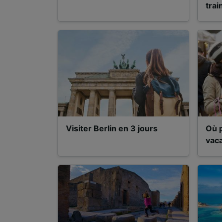
mesure 
trai
dévelop
Liste d
Visiter Berlin en 3 jours
Où p
vaca