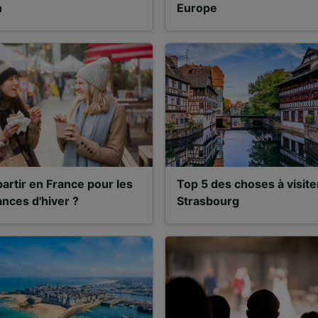
de performance des publicités et du contenu, études d’aud
n
Europe
pement de services.
e nos partenaires (fournisseurs)
artir en France pour les
Top 5 des choses à visite
nces d'hiver ?
Strasbourg