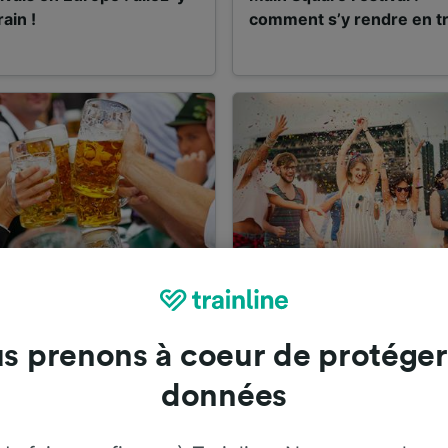
rain !
comment s’y rendre en tr
oberfest 2026 à Munich :
Lollapalooza Berlin :
ent y aller en train?
comment y aller ?
s prenons à coeur de protéger
données