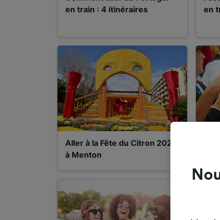
en train : 4 itinéraires
en t
Aller à la Fête du Citron 2026
Okt
à Menton
comm
Nou